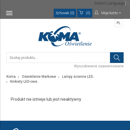
Select Language
▼
Schowek (0)
(0)
Moje konto
Toggle
navigation
PL
Wyszukiwanie zaawansowane
Koma
Oświetlenie Markowe
Lampy ścienne LED..
Kinkiety LED-owe..
Produkt nie istnieje lub jest nieaktywny.