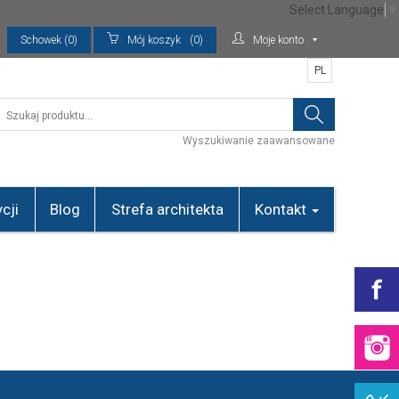
Select Language
▼
Schowek (0)
Mój koszyk
(0)
Moje konto
PL
Wyszukiwanie zaawansowane
cji
Blog
Strefa architekta
Kontakt