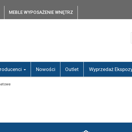
MEBLE WYPOSAŻENIE WNĘTRZ
roducenci
Nowości
Outlet
Wyprzedaż Ekspozy
netowe