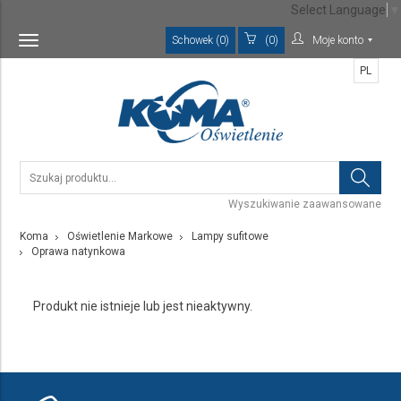
Select Language
▼
Schowek (0)
(0)
Moje konto
Toggle
navigation
PL
Wyszukiwanie zaawansowane
Koma
Oświetlenie Markowe
Lampy sufitowe
Oprawa natynkowa
Produkt nie istnieje lub jest nieaktywny.