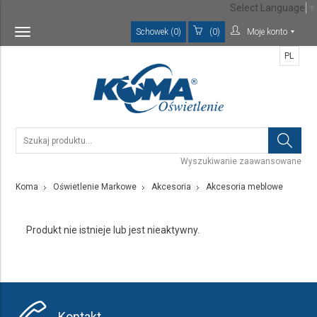
Select Language
▼
Schowek (0)
(0)
Moje konto
Toggle
navigation
PL
Wyszukiwanie zaawansowane
Koma
Oświetlenie Markowe
Akcesoria
Akcesoria meblowe
Produkt nie istnieje lub jest nieaktywny.
Kontakt