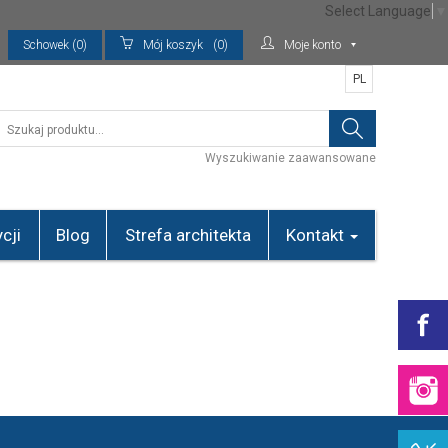
Select Language
▼
Schowek (0)
Mój koszyk
(0)
Moje konto
PL
Wyszukiwanie zaawansowane
cji
Blog
Strefa architekta
Kontakt