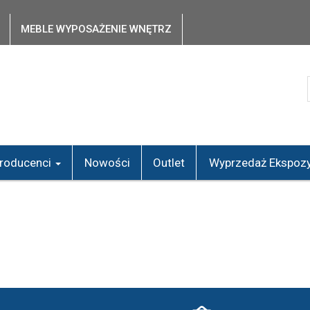
MEBLE WYPOSAŻENIE WNĘTRZ
roducenci
Nowości
Outlet
Wyprzedaż Ekspozy