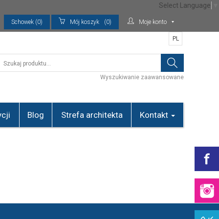
Select Language
▼
Schowek (0)
Mój koszyk
(0)
Moje konto
PL
Wyszukiwanie zaawansowane
cji
Blog
Strefa architekta
Kontakt