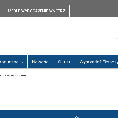
MEBLE WYPOSAŻENIE WNĘTRZ
roducenci
Nowości
Outlet
Wyprzedaż Ekspozy
ienna wpuszczane