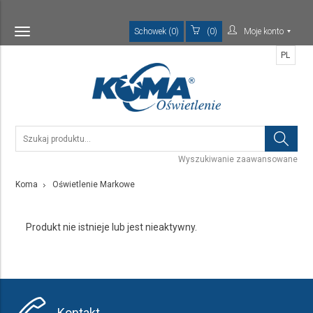
Schowek (0)
(0)
Moje konto
Toggle
navigation
PL
Wyszukiwanie zaawansowane
Koma
Oświetlenie Markowe
Produkt nie istnieje lub jest nieaktywny.
Kontakt