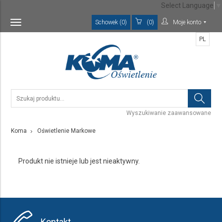
Select Language
▼
Schowek (0)
(0)
Moje konto
Toggle
navigation
PL
Wyszukiwanie zaawansowane
Koma
Oświetlenie Markowe
Produkt nie istnieje lub jest nieaktywny.
Kontakt