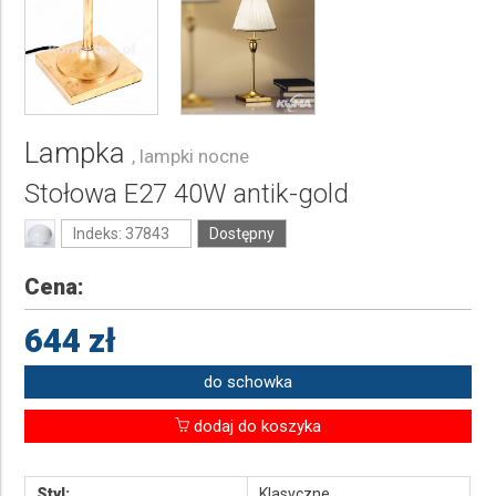
Lampka
, lampki nocne
Stołowa E27 40W antik-gold
Indeks: 37843
Dostępny
Cena:
644 zł
do schowka
dodaj do koszyka
Styl:
Klasyczne