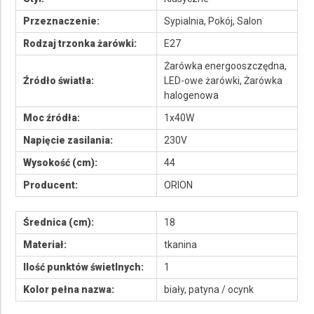
Przeznaczenie:
Sypialnia, Pokój, Salon
Rodzaj trzonka żarówki:
E27
Żarówka energooszczędna,
Źródło światła:
LED-owe żarówki, Żarówka
halogenowa
Moc źródła:
1x40W
Napięcie zasilania:
230V
Wysokość (cm):
44
Producent:
ORION
Średnica (cm):
18
Materiał:
tkanina
Ilość punktów świetlnych:
1
Kolor pełna nazwa:
biały, patyna / ocynk