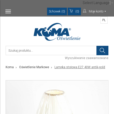
Select Language
▼
Schowek (0)
(0)
Moje konto
Toggle
navigation
PL
Wyszukiwanie zaawansowane
Koma
Oświetlenie Markowe
Lampka stołowa E27 40W antik-gold