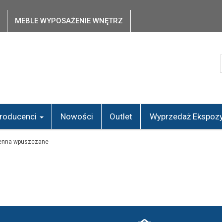
MEBLE WYPOSAŻENIE WNĘTRZ
roducenci
Nowości
Outlet
Wyprzedaż Ekspozy
ienna wpuszczane