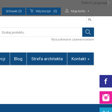
Select Language
▼
Schowek (0)
Mój koszyk
(0)
Moje konto
PL
Wyszukiwanie zaawansowane
cji
Blog
Strefa architekta
Kontakt