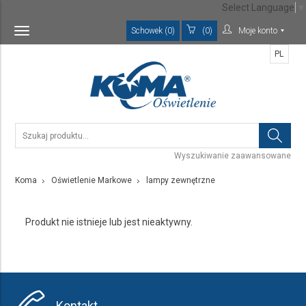
Select Language
▼
Schowek (0)
(0)
Moje konto
Toggle
navigation
PL
Wyszukiwanie zaawansowane
Koma
Oświetlenie Markowe
lampy zewnętrzne
Produkt nie istnieje lub jest nieaktywny.
Kontakt