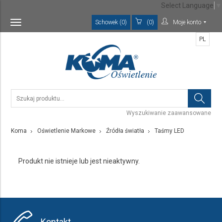
Select Language
▼
Schowek (0)
(0)
Moje konto
Toggle
navigation
PL
Wyszukiwanie zaawansowane
Koma
Oświetlenie Markowe
Źródła światła
Taśmy LED
Produkt nie istnieje lub jest nieaktywny.
Kontakt