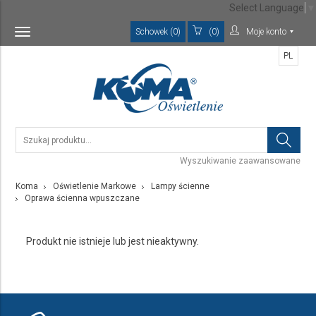
Select Language
▼
Schowek (0)
(0)
Moje konto
Toggle
navigation
PL
Wyszukiwanie zaawansowane
Koma
Oświetlenie Markowe
Lampy ścienne
Oprawa ścienna wpuszczane
Produkt nie istnieje lub jest nieaktywny.