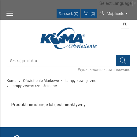
Select Language
▼
Schowek (0)
(0)
Moje konto
Toggle
navigation
PL
Wyszukiwanie zaawansowane
Koma
Oświetlenie Markowe
lampy zewnętrzne
Lampy zewnętrzne ścienne
Produkt nie istnieje lub jest nieaktywny.