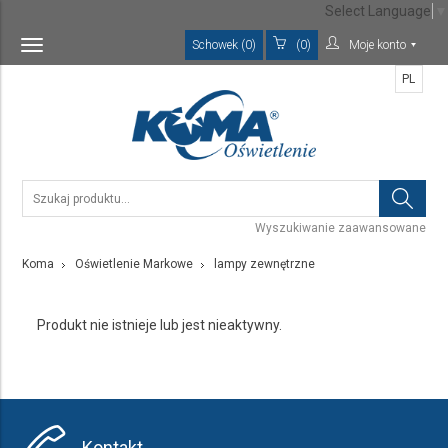
Select Language
▼
Schowek (0)
(0)
Moje konto
Toggle
navigation
PL
Wyszukiwanie zaawansowane
Koma
Oświetlenie Markowe
lampy zewnętrzne
Produkt nie istnieje lub jest nieaktywny.
Kontakt