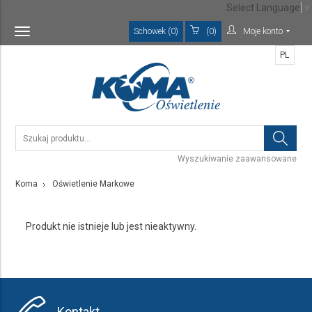
Select Language
▼
Schowek (0)
(0)
Moje konto
Toggle
navigation
PL
Wyszukiwanie zaawansowane
Koma
Oświetlenie Markowe
Produkt nie istnieje lub jest nieaktywny.
Kontakt