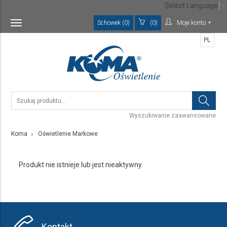
Select Language
▼
Schowek (0)
(0)
Moje konto
Toggle
navigation
PL
Wyszukiwanie zaawansowane
Koma
Oświetlenie Markowe
Produkt nie istnieje lub jest nieaktywny.
Kontakt