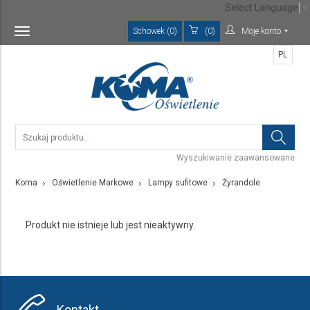
Select Language
▼
Schowek (0)
(0)
Moje konto
Toggle
navigation
PL
Wyszukiwanie zaawansowane
Koma
Oświetlenie Markowe
Lampy sufitowe
Żyrandole
Produkt nie istnieje lub jest nieaktywny.
Kontakt