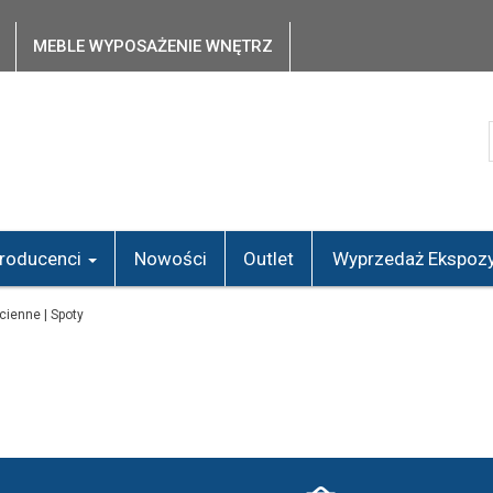
MEBLE WYPOSAŻENIE WNĘTRZ
roducenci
Nowości
Outlet
Wyprzedaż Ekspozy
ścienne | Spoty