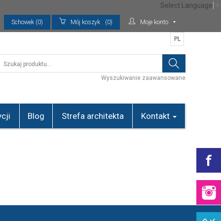
Select Language
▼
Schowek (0)
Mój koszyk
(0)
Moje konto
PL
Wyszukiwanie zaawansowane
cji
Blog
Strefa architekta
Kontakt