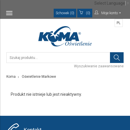
Select Language
▼
Schowek (0)
(0)
Moje konto
Toggle
navigation
PL
Wyszukiwanie zaawansowane
Koma
Oświetlenie Markowe
Produkt nie istnieje lub jest nieaktywny.
Kontakt