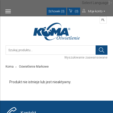
Select Language
▼
Schowek (0)
(0)
Moje konto
Toggle
navigation
PL
Wyszukiwanie zaawansowane
Koma
Oświetlenie Markowe
Produkt nie istnieje lub jest nieaktywny.
Kontakt