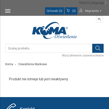
Select Language
▼
Schowek (0)
(0)
Moje konto
Toggle
navigation
PL
Wyszukiwanie zaawansowane
Koma
Oświetlenie Markowe
Produkt nie istnieje lub jest nieaktywny.
Kontakt