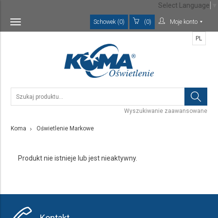
Select Language
▼
Schowek (0)
(0)
Moje konto
Toggle
navigation
PL
Wyszukiwanie zaawansowane
Koma
Oświetlenie Markowe
Produkt nie istnieje lub jest nieaktywny.
Kontakt