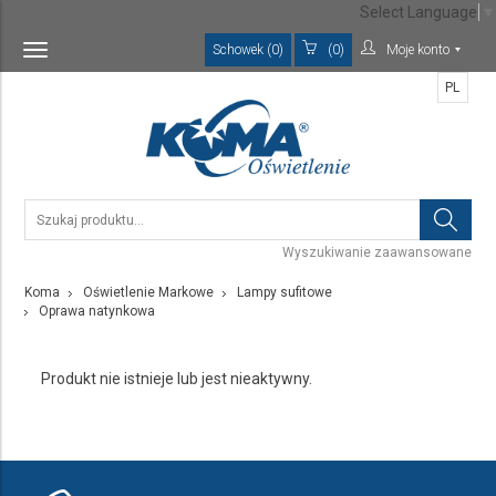
Select Language
▼
Schowek (0)
(0)
Moje konto
Toggle
navigation
PL
Wyszukiwanie zaawansowane
Koma
Oświetlenie Markowe
Lampy sufitowe
Oprawa natynkowa
Produkt nie istnieje lub jest nieaktywny.