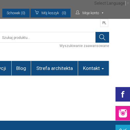
Select Language
▼
Schowek (0)
Mój koszyk
(0)
Moje konto
PL
Wyszukiwanie zaawansowane
cji
Blog
Strefa architekta
Kontakt