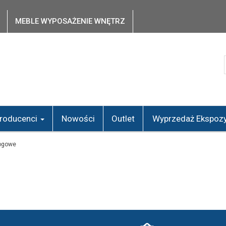
MEBLE WYPOSAŻENIE WNĘTRZ
roducenci
Nowości
Outlet
Wyprzedaż Ekspozy
ogowe