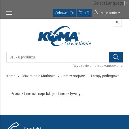
Select Language
▼
Schowek (0)
(0)
Moje konto
Toggle
navigation
PL
Wyszukiwanie zaawansowane
Koma
Oświetlenie Markowe
Lampy stojące
Lampy podłogowe
Produkt nie istnieje lub jest nieaktywny.
Kontakt