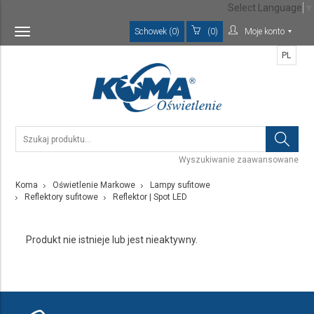
Select Language
▼
Schowek (0)
(0)
Moje konto
Toggle
navigation
PL
Wyszukiwanie zaawansowane
Koma
Oświetlenie Markowe
Lampy sufitowe
Reflektory sufitowe
Reflektor | Spot LED
Produkt nie istnieje lub jest nieaktywny.