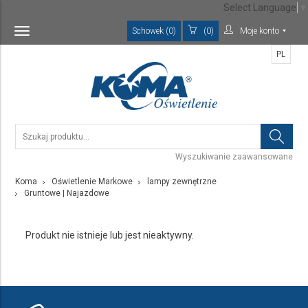
Select Language
▼
Schowek (0)
(0)
Moje konto
Toggle
navigation
PL
Wyszukiwanie zaawansowane
Koma
Oświetlenie Markowe
lampy zewnętrzne
Gruntowe | Najazdowe
Produkt nie istnieje lub jest nieaktywny.