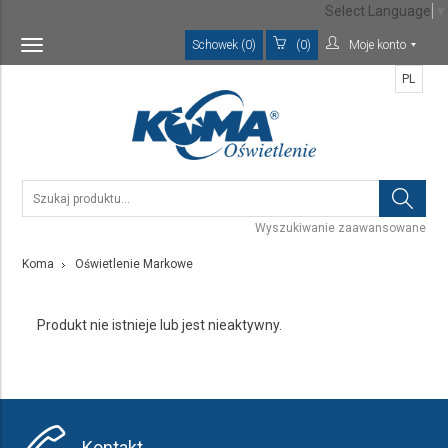
Select Language
▼
Schowek (0)
(0)
Moje konto
Toggle
navigation
PL
Wyszukiwanie zaawansowane
Koma
Oświetlenie Markowe
Produkt nie istnieje lub jest nieaktywny.
Kontakt