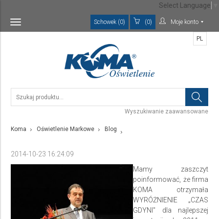
Select Language
▼
Schowek (0)
(0)
Moje konto
Toggle
navigation
PL
Wyszukiwanie zaawansowane
Koma
Oświetlenie Markowe
Blog
2014-10-23 16:24:09
Mamy zaszczyt
poinformować, że firma
KOMA otrzymała
WYRÓŻNIENIE „CZAS
GDYNI" dla najlepszej