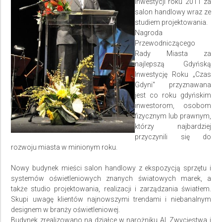
inwestycji roku 2011 za
salon handlowy wraz ze
studiem projektowania.
Nagroda
Przewodniczącego
Rady Miasta za
najlepszą Gdyńską
Inwestycję Roku „Czas
Gdyni" przyznawana
jest co roku gdyńskim
inwestorom, osobom
fizycznym lub prawnym,
którzy najbardziej
przyczynili się do
rozwoju miasta w minionym roku.
Nowy budynek
mieści salon handlowy z ekspozycją sprzętu i
systemów oświetleniowych znanych światowych marek, a
także studio projektowania, realizacji i zarządzania światłem.
Skupi uwagę klientów najnowszymi trendami i niebanalnym
designem w branży oświetleniowej.
Budynek
zrealizowano na działce w narożniku Al. Zwycięstwa i