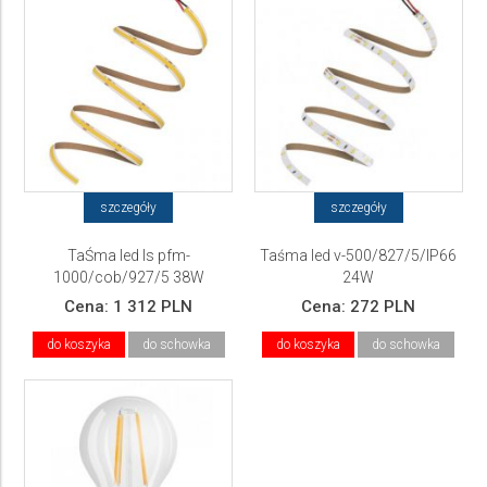
szczegóły
szczegóły
TaŚma led ls pfm-
Taśma led v-500/827/5/IP66
1000/cob/927/5 38W
24W
Cena:
1 312 PLN
Cena:
272 PLN
do koszyka
do schowka
do koszyka
do schowka