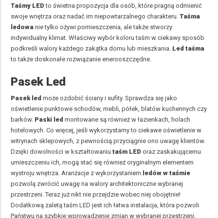
Taśmy LED
to świetna propozycja dla osób, które pragną odmienić
swoje wnętrza oraz nadać im niepowtarzalnego charakteru.
Taśma
ledowa
nie tylko ożywi pomieszczenia, ale także stworzy
indywidualny klimat. Właściwy wybór koloru taśm w ciekawy sposób
podkreśli walory każdego zakątka domu lub mieszkania.
Led taśma
to także doskonałe rozwiązanie enerooszczędne.
Pasek Led
Pasek led
może ozdobić ściany i sufity. Sprawdza się jako
oświetlenie punktowe schodów, mebli, półek, blatów kuchennych czy
barków.
Paski led
montowane są również w łazienkach, holach
hotelowych. Co więcej, jeśli wykorzystamy to ciekawe oświetlenie w
witrynach sklepowych, z pewnością przyciągnie ono uwagę klientów.
Dzięki dowolności w kształtowaniu
taśm LED
oraz zaskakującemu
umieszczeniu ich, mogą stać się również oryginalnym elementem
wystroju wnętrza. Aranżacje z wykorzystaniem
ledów w taśmie
pozwolą zwrócić uwagę na walory architektoniczne wybranej
przestrzeni. Teraz już nikt nie przejdzie wobec niej obojętnie!
Dodatkową zaletą taśm LED jest ich łatwa instalacja, która pozwoli
Państwu na szybkie wprowadzenie zmian w wybranej przestrzeni.