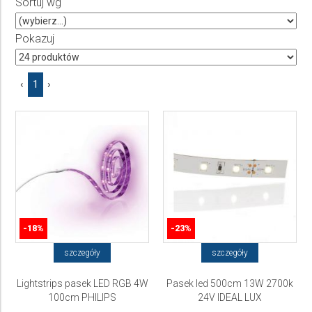
Sortuj wg
Producent
Wybierz producenta
Pokazuj
Cena
‹
1
›
do
-18%
-23%
szczegóły
szczegóły
Lightstrips pasek LED RGB 4W
Pasek led 500cm 13W 2700k
100cm PHILIPS
24V IDEAL LUX