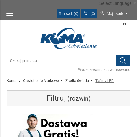
Select Language
▼
Schowek (0)
(0)
Moje konto
Toggle
navigation
PL
Wyszukiwanie zaawansowane
Koma
Oświetlenie Markowe
Źródła światła
Taśmy LED
Filtruj
(rozwiń)
Kategoria
Taśmy LED