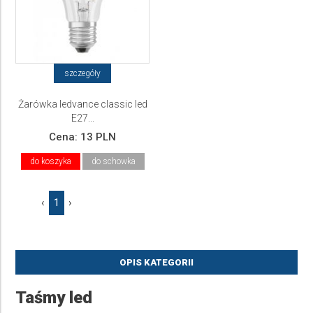
szczegóły
Żarówka ledvance classic led
E27...
Cena:
13 PLN
do koszyka
do schowka
‹
1
›
OPIS KATEGORII
Taśmy led