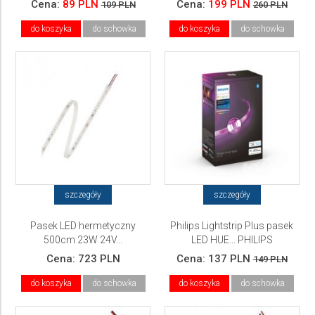
Cena:
89 PLN
Cena:
199 PLN
109 PLN
260 PLN
do koszyka
do schowka
do koszyka
do schowka
szczegóły
szczegóły
Pasek LED hermetyczny
Philips Lightstrip Plus pasek
500cm 23W 24V...
LED HUE... PHILIPS
Cena:
723 PLN
Cena:
137 PLN
149 PLN
do koszyka
do schowka
do koszyka
do schowka