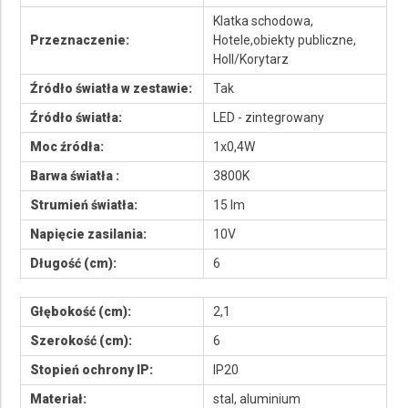
Klatka schodowa,
Przeznaczenie:
Hotele,obiekty publiczne,
Holl/Korytarz
Źródło światła w zestawie:
Tak
Źródło światła:
LED - zintegrowany
Moc źródła:
1x0,4W
Barwa światła :
3800K
Strumień światła:
15 lm
Napięcie zasilania:
10V
Długość (cm):
6
Głębokość (cm):
2,1
Szerokość (cm):
6
Stopień ochrony IP:
IP20
Materiał:
stal, aluminium