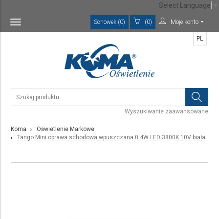
Select Language
▼
Schowek (0)
(0)
Moje konto
Toggle
navigation
PL
Wyszukiwanie zaawansowane
Koma
Oświetlenie Markowe
Tango Mini oprawa schodowa wpuszczana 0,4W LED 3800K 10V biała