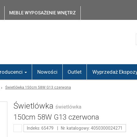
MEBLE WYPOSAŻENIE WNĘTRZ
roducenci
Nowości
Outlet
Wyprzedaż Ekspozy
Świetlówka 150cm 58W G13 czerwona
Świetlówka
świetlówka
150cm 58W G13 czerwona
Indeks: 65479 | Nr. katalogowy: 4050300024271