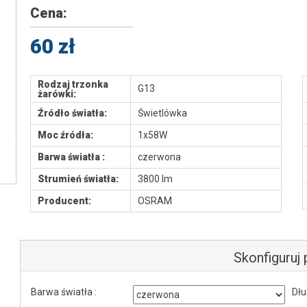
Cena:
60 zł
Rodzaj trzonka
G13
żarówki:
Źródło światła:
Świetlówka
Moc źródła:
1x58W
Barwa światła :
czerwona
Strumień światła:
3800 lm
Producent:
OSRAM
Skonfiguruj
Barwa światła :
Dłu