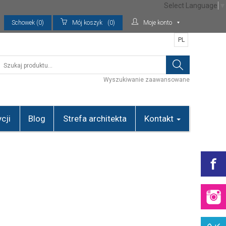
Select Language
▼
Schowek (0)
Mój koszyk
(0)
Moje konto
PL
Wyszukiwanie zaawansowane
cji
Blog
Strefa architekta
Kontakt