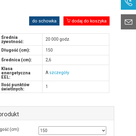
do schowka
dodaj do koszyka
Średnia
20 000 godz.
żywotność:
Długość (cm):
150
Średnica (cm):
2,6
Klasa
A
szczegóły
energetyczna
EEL:
Ilość punktów
1
świetlnych:
 produkt
gość (cm):