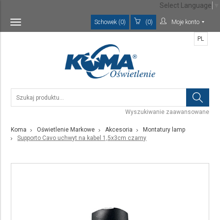
Select Language
▼
Schowek (0)
(0)
Moje konto
Toggle
navigation
PL
Wyszukiwanie zaawansowane
Koma
Oświetlenie Markowe
Akcesoria
Montatury lamp
Supporto Cavo uchwyt na kabel 1,5x3cm czarny