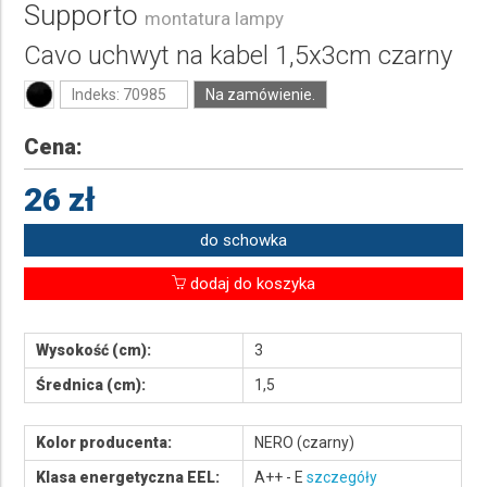
Supporto
montatura lampy
Cavo uchwyt na kabel 1,5x3cm czarny
Indeks: 70985
Na zamówienie.
Cena:
26 zł
do schowka
dodaj do koszyka
Wysokość (cm):
3
Średnica (cm):
1,5
Kolor producenta:
NERO (czarny)
Klasa energetyczna EEL:
A++ - E
szczegóły