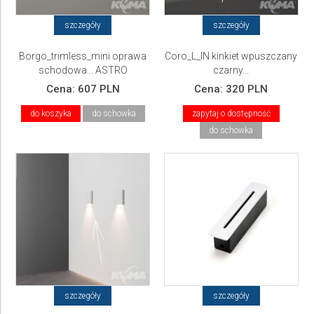
szczegóły
szczegóły
Borgo_trimless_mini oprawa
Coro_L_IN kinkiet wpuszczany
schodowa... ASTRO
czarny...
Cena:
607 PLN
Cena:
320 PLN
do koszyka
do schowka
zapytaj o dostępność
do schowka
szczegóły
szczegóły