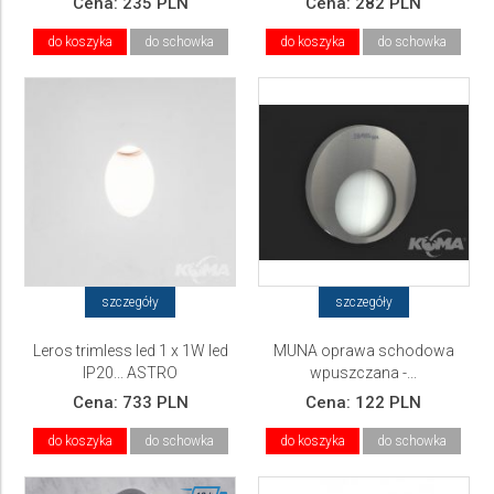
Cena:
235 PLN
Cena:
282 PLN
do koszyka
do schowka
do koszyka
do schowka
szczegóły
szczegóły
Leros trimless led 1 x 1W led
MUNA oprawa schodowa
IP20... ASTRO
wpuszczana -...
Cena:
733 PLN
Cena:
122 PLN
do koszyka
do schowka
do koszyka
do schowka