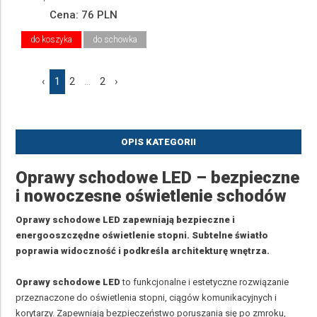
Cena:
76 PLN
do koszyka
do schowka
‹
1
2
...
2
›
OPIS KATEGORII
Oprawy schodowe LED – bezpieczne
i nowoczesne oświetlenie schodów
Oprawy schodowe LED zapewniają bezpieczne i
energooszczędne oświetlenie stopni. Subtelne światło
poprawia widoczność i podkreśla architekturę wnętrza.
Oprawy schodowe LED
to funkcjonalne i estetyczne rozwiązanie
przeznaczone do oświetlenia stopni, ciągów komunikacyjnych i
korytarzy. Zapewniają bezpieczeństwo poruszania się po zmroku,