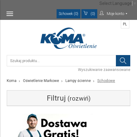
Select Language
▼
Schowek (0)
(0)
Moje konto
Toggle
navigation
PL
Wyszukiwanie zaawansowane
Koma
Oświetlenie Markowe
Lampy ścienne
Schodowe
Filtruj
(rozwiń)
Kategoria
Schodowe