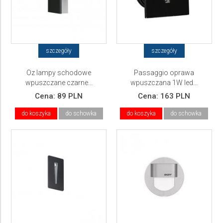
szczegóły
szczegóły
Oz lampy schodowe
Passaggio oprawa
wpuszczane czarne...
wpuszczana 1W led...
AZZARDO
Cena:
89 PLN
Cena:
163 PLN
do koszyka
do schowka
do koszyka
do schowka