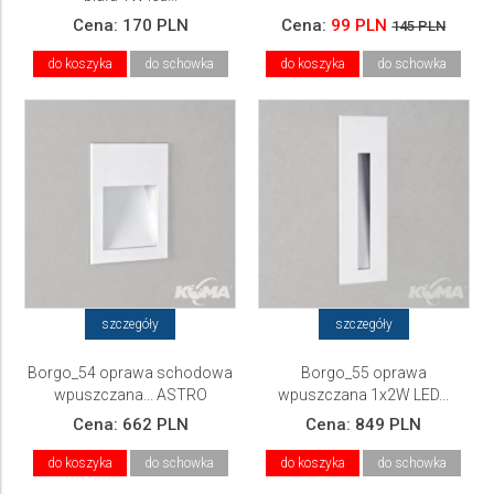
Cena:
170 PLN
Cena:
99 PLN
145 PLN
do koszyka
do schowka
do koszyka
do schowka
szczegóły
szczegóły
Borgo_54 oprawa schodowa
Borgo_55 oprawa
wpuszczana... ASTRO
wpuszczana 1x2W LED...
ASTRO
Cena:
662 PLN
Cena:
849 PLN
do koszyka
do schowka
do koszyka
do schowka