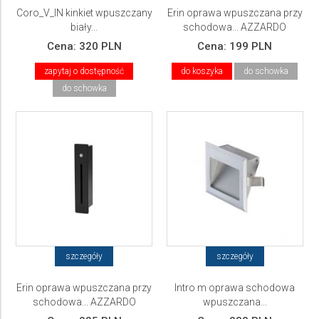
Coro_V_IN kinkiet wpuszczany
Erin oprawa wpuszczana przy
biały...
schodowa... AZZARDO
Cena:
320 PLN
Cena:
199 PLN
zapytaj o dostępność
do koszyka
do schowka
do schowka
szczegóły
szczegóły
Erin oprawa wpuszczana przy
Intro m oprawa schodowa
schodowa... AZZARDO
wpuszczana...