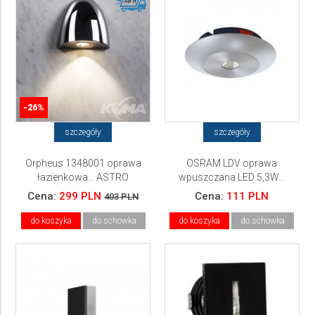
-26%
szczegóły
szczegóły
Orpheus 1348001 oprawa
OSRAM LDV oprawa
łazienkowa... ASTRO
wpuszczana LED 5,3W...
Cena:
299 PLN
Cena:
111 PLN
403 PLN
do koszyka
do schowka
do koszyka
do schowka