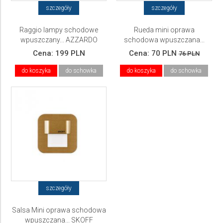
szczegóły
szczegóły
Raggio lampy schodowe
Rueda mini oprawa
wpuszczany... AZZARDO
schodowa wpuszczana...
SKOFF
Cena:
199 PLN
Cena:
70 PLN
76 PLN
do koszyka
do schowka
do koszyka
do schowka
szczegóły
Salsa Mini oprawa schodowa
wpuszczana... SKOFF