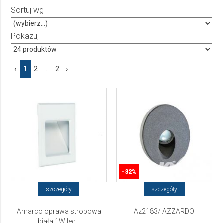
Producent
Sortuj wg
Wybierz producenta
Pokazuj
Cena
‹
1
2
...
2
›
do
-32%
szczegóły
szczegóły
Amarco oprawa stropowa
Az2183/ AZZARDO
biała 1W led...