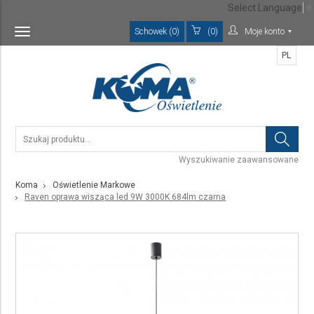
Select Language
▼
Schowek (0)
(0)
Moje konto
Toggle
navigation
PL
Wyszukiwanie zaawansowane
Koma
Oświetlenie Markowe
Raven oprawa wisząca led 9W 3000K 684lm czarna