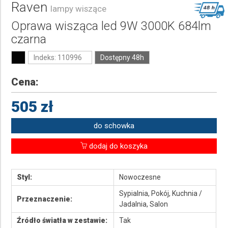
Raven
lampy wiszące
Oprawa wisząca led 9W 3000K 684lm
czarna
Indeks: 110996
Dostępny 48h
Cena:
505 zł
do schowka
dodaj do koszyka
Styl:
Nowoczesne
Sypialnia, Pokój, Kuchnia /
Przeznaczenie:
Jadalnia, Salon
Źródło światła w zestawie:
Tak