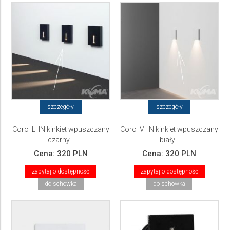
szczegóły
szczegóły
Coro_L_IN kinkiet wpuszczany
Coro_V_IN kinkiet wpuszczany
czarny...
biały...
Cena:
320 PLN
Cena:
320 PLN
zapytaj o dostępność
zapytaj o dostępność
do schowka
do schowka