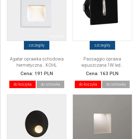
szczegóły
szczegóły
Agatar oprawka schodowa
Passaggio oprawa
hermetyczna... KOHL
wpuszczana 1W led...
LIGHTING
Cena:
191 PLN
Cena:
163 PLN
do koszyka
do schowka
do koszyka
do schowka