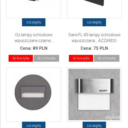
szczegóły
szczegóły
Oz lampy schodowe
Sane FL 40 lampy schodowe
wpuszczane czarne...
wpuszczana... AZZARDO
AZZARDO
Cena:
89 PLN
Cena:
75 PLN
do koszyka
do schowka
do koszyka
do schowka
szczegóły
szczegóły