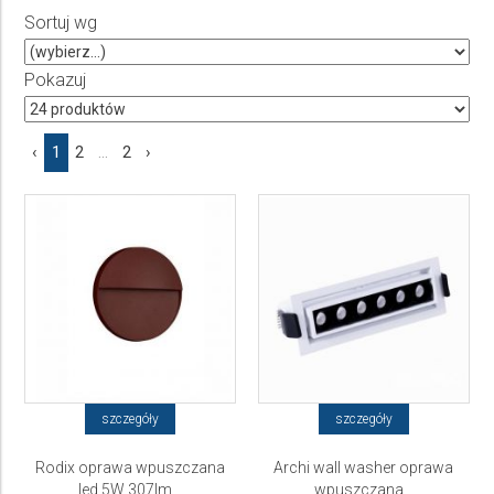
Sortuj wg
Producent
Wybierz producenta
Pokazuj
Cena
‹
1
2
...
2
›
do
szczegóły
szczegóły
Rodix oprawa wpuszczana
Archi wall washer oprawa
led 5W 307lm...
wpuszczana...