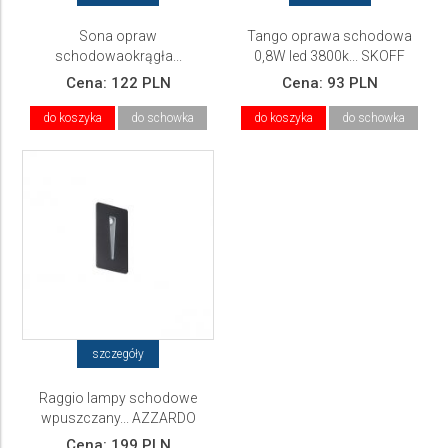
Sona opraw
Tango oprawa schodowa
schodowaokrągła...
0,8W led 3800k... SKOFF
Cena:
122 PLN
Cena:
93 PLN
do koszyka
do schowka
do koszyka
do schowka
szczegóły
Raggio lampy schodowe
wpuszczany... AZZARDO
Cena:
199 PLN