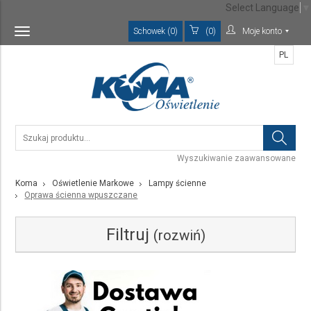
Select Language
▼
Schowek (0)
(0)
Moje konto
Toggle
navigation
PL
Wyszukiwanie zaawansowane
Koma
Oświetlenie Markowe
Lampy ścienne
Oprawa ścienna wpuszczane
Filtruj
(rozwiń)
Kategoria