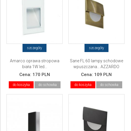
szczegóły
szczegóły
Amarco oprawa stropowa
Sane FL 60 lampy schodowe
biała 1W led...
wpuszczana... AZZARDO
Cena:
170 PLN
Cena:
109 PLN
do koszyka
do schowka
do koszyka
do schowka