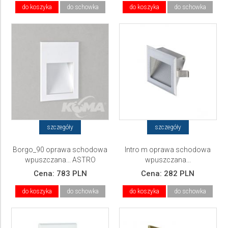
do koszyka
do schowka
do koszyka
do schowka
szczegóły
szczegóły
Borgo_90 oprawa schodowa
Intro m oprawa schodowa
wpuszczana... ASTRO
wpuszczana...
Cena:
783 PLN
Cena:
282 PLN
do koszyka
do schowka
do koszyka
do schowka