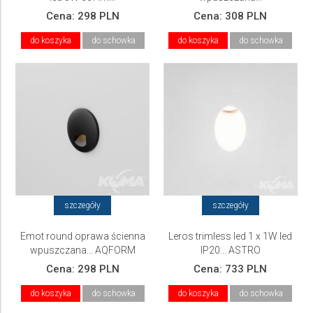
Cena:
298 PLN
Cena:
308 PLN
do koszyka
do schowka
do koszyka
do schowka
szczegóły
szczegóły
Emot round oprawa ścienna
Leros trimless led 1 x 1W led
wpuszczana... AQFORM
IP20... ASTRO
Cena:
298 PLN
Cena:
733 PLN
do koszyka
do schowka
do koszyka
do schowka