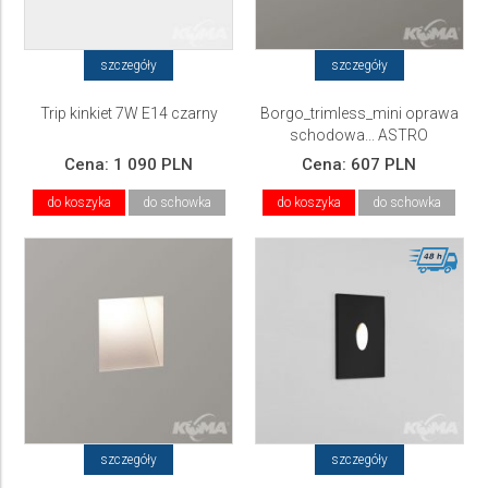
szczegóły
szczegóły
Trip kinkiet 7W E14 czarny
Borgo_trimless_mini oprawa
schodowa... ASTRO
Cena:
1 090 PLN
Cena:
607 PLN
do koszyka
do schowka
do koszyka
do schowka
szczegóły
szczegóły