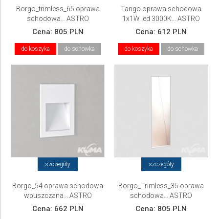
Borgo_trimless_65 oprawa
Tango oprawa schodowa
schodowa... ASTRO
1x1W led 3000K... ASTRO
Cena:
805 PLN
Cena:
612 PLN
do koszyka
do schowka
do koszyka
do schowka
szczegóły
szczegóły
Borgo_54 oprawa schodowa
Borgo_Trimless_35 oprawa
wpuszczana... ASTRO
schodowa... ASTRO
Cena:
662 PLN
Cena:
805 PLN