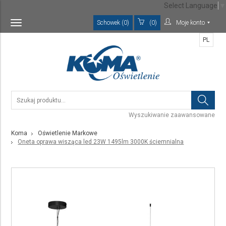
Select Language
▼
Schowek (0)
(0)
Moje konto
Toggle
navigation
PL
Wyszukiwanie zaawansowane
Koma
Oświetlenie Markowe
Oneta oprawa wisząca led 23W 1495lm 3000K ściemnialna