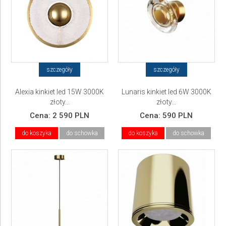
szczegóły
szczegóły
Alexia kinkiet led 15W 3000K
Lunaris kinkiet led 6W 3000K
złoty...
złoty...
Cena:
2 590 PLN
Cena:
590 PLN
do koszyka
do schowka
do koszyka
do schowka