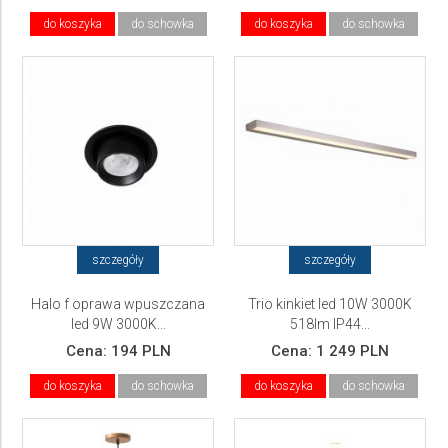
do koszyka
do schowka
do koszyka
do schowka
szczegóły
szczegóły
Halo f oprawa wpuszczana
Trio kinkiet led 10W 3000K
led 9W 3000K...
518lm IP44...
Cena:
194 PLN
Cena:
1 249 PLN
do koszyka
do schowka
do koszyka
do schowka