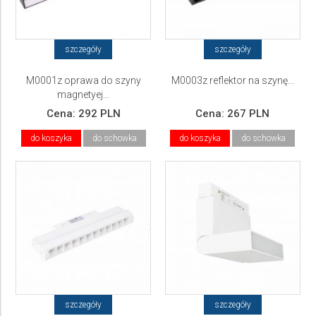
szczegóły
szczegóły
M0001z oprawa do szyny
M0003z reflektor na szynę...
magnetyej...
Cena:
292 PLN
Cena:
267 PLN
do koszyka
do schowka
do koszyka
do schowka
szczegóły
szczegóły