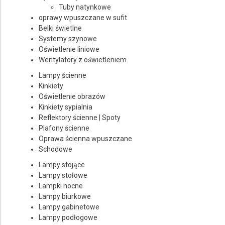
Producent
Tuby natynkowe
oprawy wpuszczane w sufit
MAXlight
Belki świetlne
Systemy szynowe
Cena
Oświetlenie liniowe
Wentylatory z oświetleniem
do
Lampy ścienne
Kinkiety
Oświetlenie obrazów
Kinkiety sypialnia
Reflektory ścienne | Spoty
Plafony ścienne
Oprawa ścienna wpuszczane
Schodowe
Lampy stojące
Lampy stołowe
Lampki nocne
Lampy biurkowe
Lampy gabinetowe
Lampy podłogowe