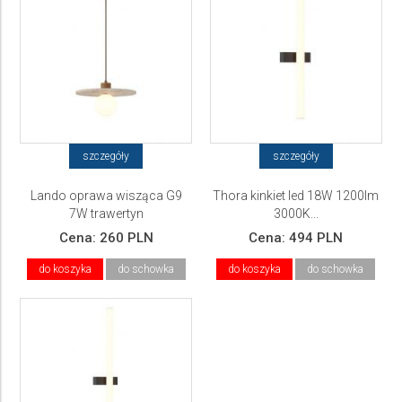
szczegóły
szczegóły
Lando oprawa wisząca G9
Thora kinkiet led 18W 1200lm
7W trawertyn
3000K...
Cena:
260 PLN
Cena:
494 PLN
do koszyka
do schowka
do koszyka
do schowka