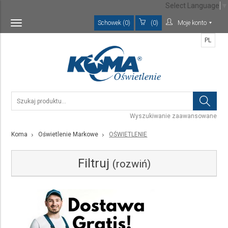
Select Language
▼
Schowek (0)
(0)
Moje konto
Toggle
navigation
PL
Wyszukiwanie zaawansowane
Koma
Oświetlenie Markowe
OŚWIETLENIE
Filtruj
(rozwiń)
Kategoria
Wybierz rodzaj