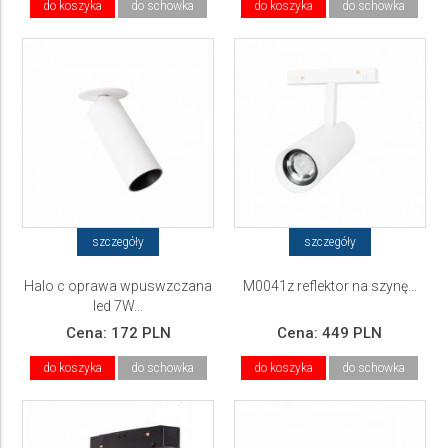
do koszyka
do schowka
do koszyka
do schowka
szczegóły
szczegóły
Halo c oprawa wpuswzczana
M0041z reflektor na szynę...
led 7W...
Cena:
172 PLN
Cena:
449 PLN
do koszyka
do schowka
do koszyka
do schowka