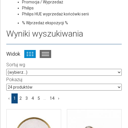
Promocja / Wyprzedaż
Philips
Philips HUE wyprzedaż końcówki serii
% Wprzedaż ekspozycji %
Wyniki wyszukiwania
Widok
Sortuj wg
Pokazuj
‹
1
2
3
4
5
...
14
›