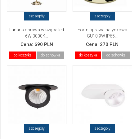
szczegóły
szczegóły
Lunaris oprawa wisząca led
Form oprawa natynkowa
6W 3000K...
GU10 9W IP65...
Cena:
690 PLN
Cena:
270 PLN
do koszyka
do schowka
do koszyka
do schowka
szczegóły
szczegóły