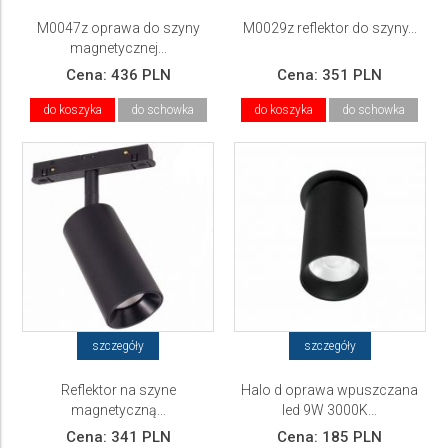
M0047z oprawa do szyny
M0029z reflektor do szyny...
magnetycznej...
Cena:
436 PLN
Cena:
351 PLN
do koszyka
do schowka
do koszyka
do schowka
szczegóły
szczegóły
Reflektor na szyne
Halo d oprawa wpuszczana
magnetyczną...
led 9W 3000K...
Cena:
341 PLN
Cena:
185 PLN