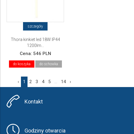
szczegóły
Thora kinkiet led 18W IP44
1200lm...
Cena:
546 PLN
do koszyka
do schowka
‹
1
2
3
4
5
...
14
›
Kontakt
Godziny otwarcia