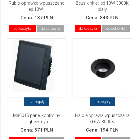
Rubio oprawka wpuszczana
Zeus kinkiet led 10W 3000K
led 10W...
biały
Cena:
137 PLN
Cena:
343 PLN
do koszyka
do schowka
do koszyka
do schowka
szczegóły
szczegóły
Ma0015 panel kontrolny
Halo e oprawa wpuszczana
zigbee/tuya
led 6W 3000K...
Cena:
571 PLN
Cena:
194 PLN