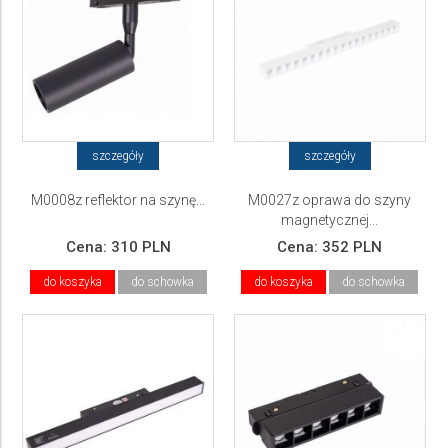
szczegóły
szczegóły
M0008z reflektor na szynę...
M0027z oprawa do szyny
magnetycznej...
Cena:
310 PLN
Cena:
352 PLN
do koszyka
do schowka
do koszyka
do schowka