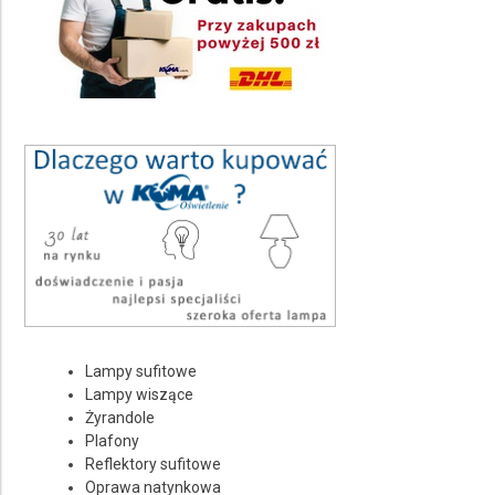
Kolor pełna nazwa
Wybierz
Ilość punktów świetlnych
Wybierz
Rodzaj źródła światła
Wybierz
Średnica Ø
Wybierz
Stopień ochrony IP
Lampy sufitowe
Wybierz
Lampy wiszące
Żyrandole
Rodzaj trzonka żarówki
Plafony
Reflektory sufitowe
Wybierz
Oprawa natynkowa