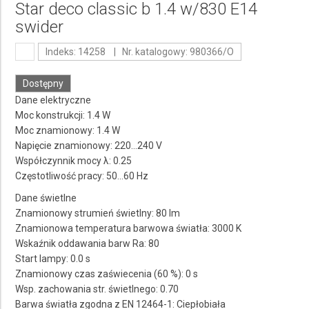
Star deco classic b 1.4 w/830 E14
swider
Indeks: 14258 | Nr. katalogowy: 980366/O
Dostępny
Dane elektryczne
Moc konstrukcji: 1.4 W
Moc znamionowy: 1.4 W
Napięcie znamionowy: 220…240 V
Współczynnik mocy λ: 0.25
Częstotliwość pracy: 50…60 Hz
Dane świetlne
Znamionowy strumień świetlny: 80 lm
Znamionowa temperatura barwowa światła: 3000 K
Wskaźnik oddawania barw Ra: 80
Start lampy: 0.0 s
Znamionowy czas zaświecenia (60 %): 0 s
Wsp. zachowania str. świetlnego: 0.70
Barwa światła zgodna z EN 12464-1: Ciepłobiała