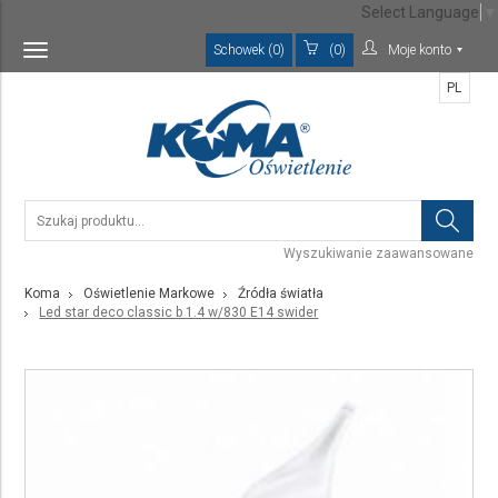
Select Language
▼
Schowek (0)
(0)
Moje konto
Toggle
navigation
PL
Wyszukiwanie zaawansowane
Koma
Oświetlenie Markowe
Źródła światła
Led star deco classic b 1.4 w/830 E14 swider