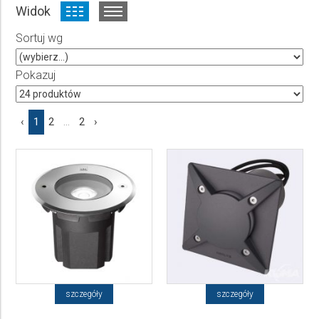
Widok
Producent
Sortuj wg
Wybierz producenta
Cena
Pokazuj
do
‹
1
2
...
2
›
szczegóły
szczegóły