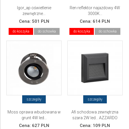
Igor_ap oświetlenie
Ren reflektor najazdowy 4W
zewnętrzne...
3000K...
Cena:
501 PLN
Cena:
614 PLN
do koszyka
do schowka
do koszyka
do schowka
szczegóły
szczegóły
Moss oprawa wbudowana w
Afi schodowa zewnętrzna
grunt 4W led...
szara 2W led... AZZARDO
Cena:
627 PLN
Cena:
109 PLN