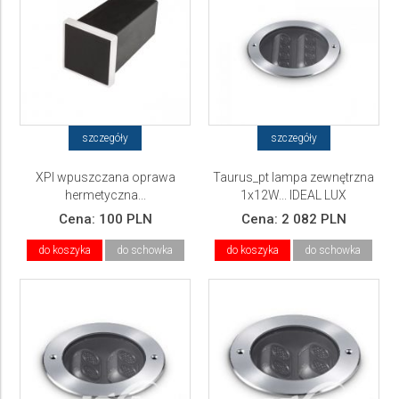
szczegóły
szczegóły
XPI wpuszczana oprawa
Taurus_pt lampa zewnętrzna
hermetyczna...
1x12W... IDEAL LUX
Cena:
100 PLN
Cena:
2 082 PLN
do koszyka
do schowka
do koszyka
do schowka