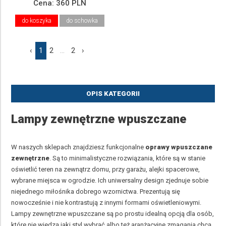
Cena:
360 PLN
do koszyka
do schowka
‹
1
2
...
2
›
OPIS KATEGORII
Lampy zewnętrzne wpuszczane
W naszych sklepach znajdziesz funkcjonalne
oprawy wpuszczane
zewnętrzne
. Są to minimalistyczne rozwiązania, które są w stanie
oświetlić teren na zewnątrz domu, przy garażu, alejki spacerowe,
wybrane miejsca w ogrodzie. Ich uniwersalny design zjednuje sobie
niejednego miłośnika dobrego wzornictwa. Prezentują się
nowocześnie i nie kontrastują z innymi formami oświetleniowymi.
Lampy zewnętrzne wpuszczane są po prostu idealną opcją dla osób,
które nie wiedzą jaki styl wybrać albo też aranżacyjne zmagania chcą