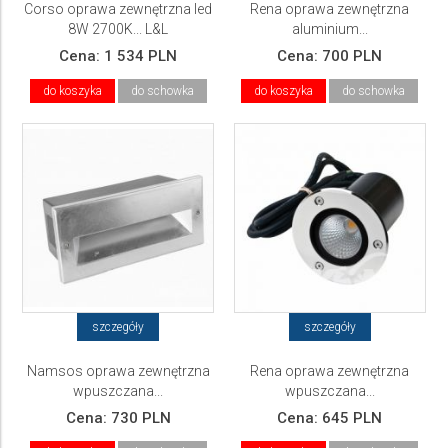
Corso oprawa zewnętrzna led
Rena oprawa zewnętrzna
8W 2700K... L&L
aluminium...
Cena:
1 534 PLN
Cena:
700 PLN
do koszyka
do schowka
do koszyka
do schowka
szczegóły
szczegóły
Namsos oprawa zewnętrzna
Rena oprawa zewnętrzna
wpuszczana...
wpuszczana...
Cena:
730 PLN
Cena:
645 PLN