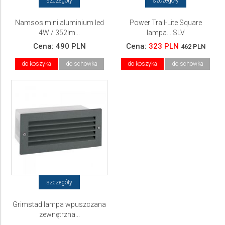
szczegóły
szczegóły
Namsos mini aluminium led
Power Trail-Lite Square
4W / 352lm...
lampa... SLV
Cena:
490 PLN
Cena:
323 PLN
462 PLN
do koszyka
do schowka
do koszyka
do schowka
szczegóły
Grimstad lampa wpuszczana
zewnętrzna...