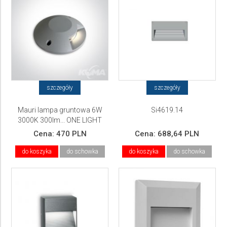
szczegóły
szczegóły
Mauri lampa gruntowa 6W
Si4619.14
3000K 300lm... ONE LIGHT
Cena:
470 PLN
Cena:
688,64 PLN
do koszyka
do schowka
do koszyka
do schowka