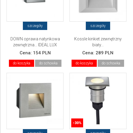
szczegóły
szczegóły
DOWN oprawa natynkowa
Kossle kinkiet zewnętrzny
zewnętrzna... IDEAL LUX
biały...
Cena:
154 PLN
Cena:
289 PLN
do koszyka
do schowka
do koszyka
do schowka
-30%