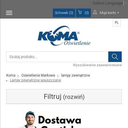
Select Language
▼
Schowek (0)
(0)
Moje konto
Toggle
navigation
PL
Wyszukiwanie zaawansowane
Koma
Oświetlenie Markowe
lampy zewnętrzne
Lampy zewnętrzne wpuszczane
Filtruj
(rozwiń)
Kategoria