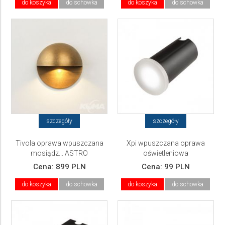
do koszyka
do schowka
do koszyka
do schowka
szczegóły
szczegóły
Tivola oprawa wpuszczana
Xpi wpuszczana oprawa
mosiądz... ASTRO
oświetleniowa
Cena:
899 PLN
Cena:
99 PLN
do koszyka
do schowka
do koszyka
do schowka