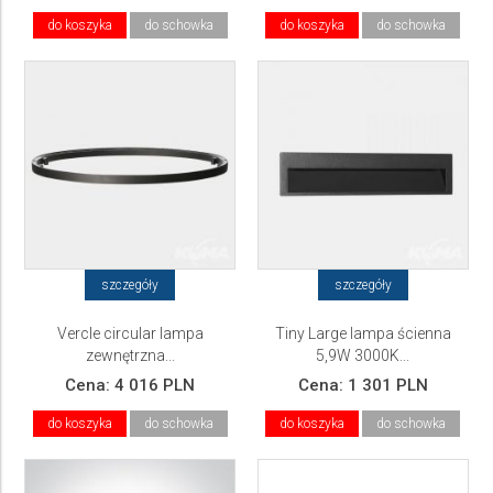
do koszyka
do schowka
do koszyka
do schowka
szczegóły
szczegóły
Vercle circular lampa
Tiny Large lampa ścienna
zewnętrzna...
5,9W 3000K...
Cena:
4 016 PLN
Cena:
1 301 PLN
do koszyka
do schowka
do koszyka
do schowka