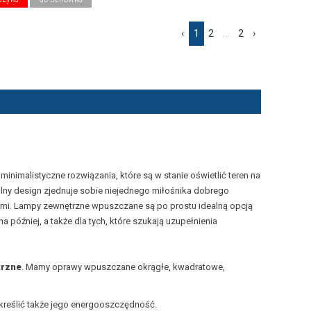
‹
1
2
...
2
›
o minimalistyczne rozwiązania, które są w stanie oświetlić teren na
alny design zjednuje sobie niejednego miłośnika dobrego
wymi. Lampy zewnętrzne wpuszczane są po prostu idealną opcją
a później, a także dla tych, które szukają uzupełnienia
trzne
. Mamy oprawy wpuszczane okrągłe, kwadratowe,
kreślić także jego energooszczędność.