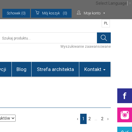
Select Language
▼
Schowek (0)
Mój koszyk
(0)
Moje konto
PL
Wyszukiwanie zaawansowane
cji
Blog
Strefa architekta
Kontakt
‹
1
2
...
2
›