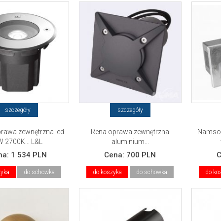
szczegóły
szczegóły
rawa zewnętrzna led
Rena oprawa zewnętrzna
Namsos
 2700K... L&L
aluminium...
na:
1 534 PLN
Cena:
700 PLN
zyka
do schowka
do koszyka
do schowka
do ko