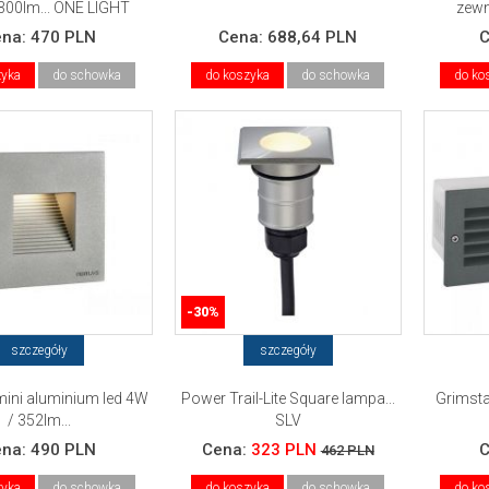
300lm... ONE LIGHT
zewn
ena:
470 PLN
Cena:
688,64 PLN
zyka
do schowka
do koszyka
do schowka
do ko
-30%
szczegóły
szczegóły
ni aluminium led 4W
Power Trail-Lite Square lampa...
Grimst
/ 352lm...
SLV
ena:
490 PLN
Cena:
323 PLN
462 PLN
zyka
do schowka
do koszyka
do schowka
do ko