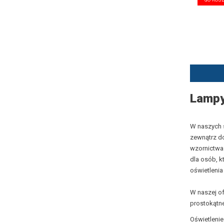
Lampy
W naszych 
zewnątrz do
wzornictwa.
dla osób, k
oświetleni
W naszej of
prostokątne
Oświetlenie