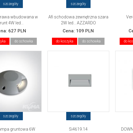
szczegóły
szczegóły
rawa wbudowana w
Afi schodowa zewnętrzna szara
Ver
runt 4W led...
2W led... AZZARDO
ena:
627 PLN
Cena:
109 PLN
C
zyka
do schowka
do koszyka
do schowka
do ko
szczegóły
szczegóły
lampa gruntowa 6W
Si4619.14
DOWN