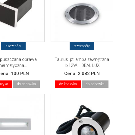
szczegóły
szczegóły
wpuszczana oprawa
Taurus_pt lampa zewnętrzna
hermetyczna...
1x12W... IDEAL LUX
Cena:
100 PLN
Cena:
2 082 PLN
szyka
do schowka
do koszyka
do schowka