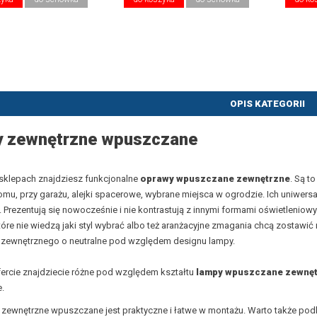
OPIS KATEGORII
 zewnętrzne wpuszczane
sklepach znajdziesz funkcjonalne
oprawy wpuszczane zewnętrzne
. Są t
mu, przy garażu, alejki spacerowe, wybrane miejsca w ogrodzie. Ich uniwers
 Prezentują się nowocześnie i nie kontrastują z innymi formami oświetlenio
tóre nie wiedzą jaki styl wybrać albo też aranżacyjne zmagania chcą zostawić n
a zewnętrznego o neutralne pod względem designu lampy.
ercie znajdziecie
różne pod względem kształtu
lampy wpuszczane zewnę
.
 zewnętrzne wpuszczane jest praktyczne i łatwe w montażu. Warto także pod