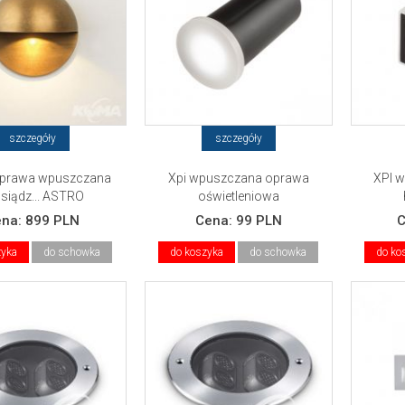
szczegóły
szczegóły
oprawa wpuszczana
Xpi wpuszczana oprawa
XPI 
iądz... ASTRO
oświetleniowa
ena:
899 PLN
Cena:
99 PLN
zyka
do schowka
do koszyka
do schowka
do ko