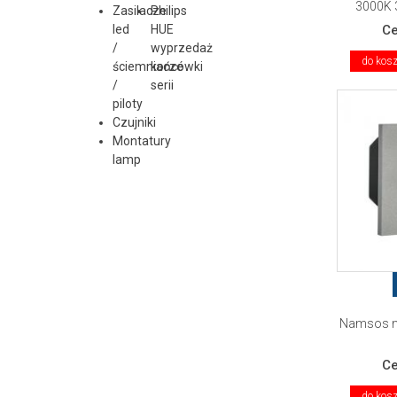
3000K 
Zasilacze
Philips
led
HUE
C
/
wyprzedaż
do kos
ściemniacze
końcówki
/
serii
piloty
Czujniki
Montatury
lamp
Namsos mi
C
do kos