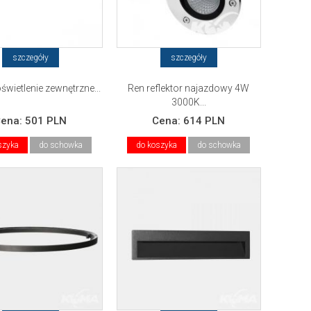
szczegóły
szczegóły
świetlenie zewnętrzne...
Ren reflektor najazdowy 4W
3000K...
Cena:
501 PLN
Cena:
614 PLN
szyka
do schowka
do koszyka
do schowka