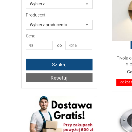
Wybierz
Producent
Wybierz producenta
Cena
do
Tivola 
mos
C
do kos