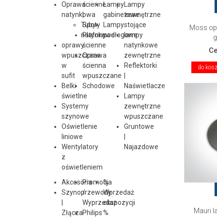
Oprawa
ścienne
Lampy
Lampy
natynkowa
|
gabinetowe
zewnętrzne
Tuby
Spoty
Lampy
stojące
Moss op
natynkowe
Plafony
podłogowe
lampy
g
oprawy
ścienne
natynkowe
C
wpuszczane
Oprawa
zewnętrzne
w
ścienna
Reflektorki
do kos
sufit
wpuszczane
|
Belki
Schodowe
Naświetlacze
świetlne
Lampy
Systemy
zewnętrzne
szynowe
wpuszczane
Oświetlenie
Gruntowe
liniowe
|
Wentylatory
Najazdowe
z
oświetleniem
Akcesoria
Promocja
%
Szynoprzewody
/
Wprzedaż
|
Wyprzedaż
ekspozycji
Mauri 
Złącza
Philips
%