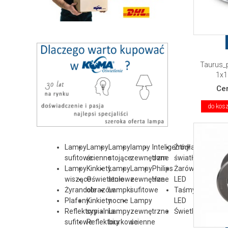
Taurus_
1x1
Ce
do kos
Lampy
Lampy
Lampy
lampy
Inteligentny
Źródła
sufitowe
ścienne
stojące
zewnętrzne
dom
światła
Lampy
Kinkiety
Lampy
Lampy
Philips
Żarówki
wiszące
Oświetlenie
stołowe
zewnętrzne
Hue
LED
Żyrandole
obrazów
Lampki
sufitowe
Taśmy
Plafony
Kinkiety
nocne
Lampy
LED
Reflektory
sypialnia
Lampy
zewnętrzne
Świetlówka
sufitowe
Reflektory
biurkowe
ścienne