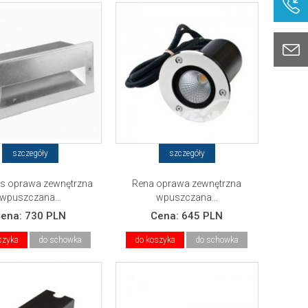
szczegóły
szczegóły
 oprawa zewnętrzna
Rena oprawa zewnętrzna
wpuszczana...
wpuszczana...
Cena:
730 PLN
Cena:
645 PLN
szyka
do schowka
do koszyka
do schowka