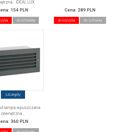
ętrzna... IDEAL LUX
Cena:
154 PLN
Cena:
289 PLN
szyka
do schowka
do koszyka
do schowka
szczegóły
ad lampa wpuszczana
zewnętrzna...
Cena:
360 PLN
szyka
do schowka