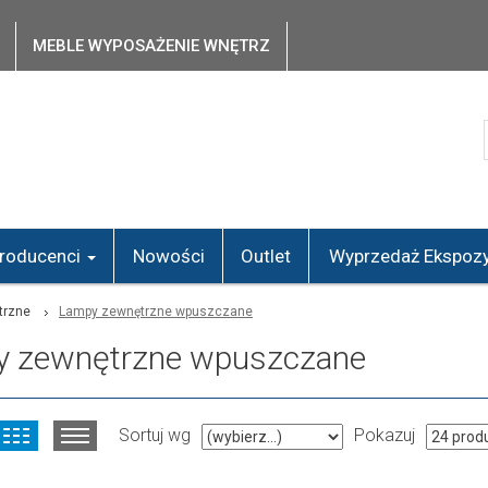
MEBLE WYPOSAŻENIE WNĘTRZ
roducenci
Nowości
Outlet
Wyprzedaż Ekspozy
trzne
Lampy zewnętrzne wpuszczane
y zewnętrzne wpuszczane
Sortuj wg
Pokazuj