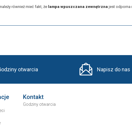
ależy również mieć fakt, że
lampa wpuszczana zewnętrzna
jest odporna
Godziny otwarcia
Napisz do nas
acje
Kontakt
Godziny otwarcia
eci
e