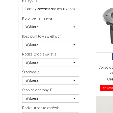
Kategoria
Lampy zewnętrzne wpuszczane
Kolor pełna nazwa
Wybierz
Ilość punktów świetlnych
Wybierz
Rodzaj źródła światła
Wybierz
Corso op
Średnica Ø
8W
Ce
Wybierz
do kos
Stopień ochrony IP
Wybierz
Rodzaj trzonka żarówki