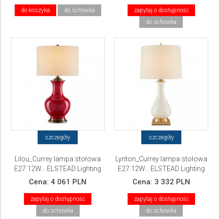
do koszyka
do schowka
zapytaj o dostępność
do schowka
szczegóły
szczegóły
Lilou_Currey lampa stołowa
Lynton_Currey lampa stołowa
E27 12W... ELSTEAD Lighting
E27 12W... ELSTEAD Lighting
Cena:
4 061 PLN
Cena:
3 332 PLN
zapytaj o dostępność
zapytaj o dostępność
do schowka
do schowka