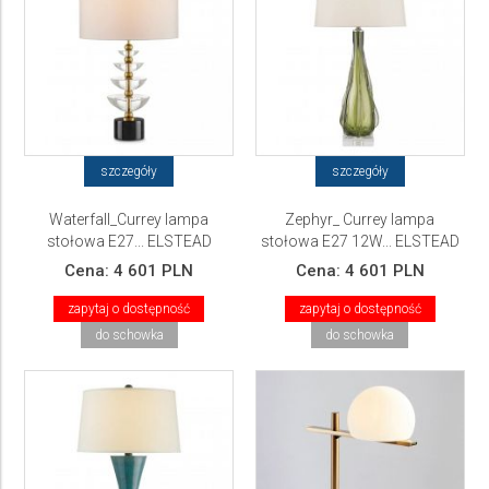
szczegóły
szczegóły
Waterfall_Currey lampa
Zephyr_ Currey lampa
stołowa E27... ELSTEAD
stołowa E27 12W... ELSTEAD
Lighting
Lighting
Cena:
4 601 PLN
Cena:
4 601 PLN
zapytaj o dostępność
zapytaj o dostępność
do schowka
do schowka