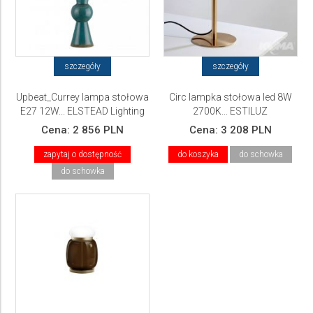
szczegóły
szczegóły
Upbeat_Currey lampa stołowa
Circ lampka stołowa led 8W
E27 12W... ELSTEAD Lighting
2700K... ESTILUZ
Cena:
2 856 PLN
Cena:
3 208 PLN
zapytaj o dostępność
do koszyka
do schowka
do schowka