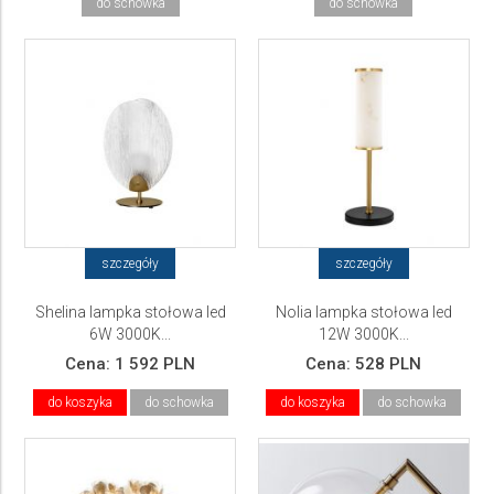
do schowka
do schowka
szczegóły
szczegóły
Shelina lampka stołowa led
Nolia lampka stołowa led
6W 3000K...
12W 3000K...
Cena:
1 592 PLN
Cena:
528 PLN
do koszyka
do schowka
do koszyka
do schowka