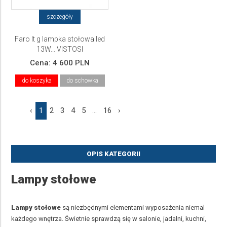
szczegóły
Faro lt g lampka stołowa led
13W... VISTOSI
Cena:
4 600 PLN
do koszyka
do schowka
‹
1
2
3
4
5
...
16
›
OPIS KATEGORII
Lampy stołowe
Lampy stołowe
są niezbędnymi elementami wyposażenia niemal
każdego wnętrza. Świetnie sprawdzą się w salonie, jadalni, kuchni,