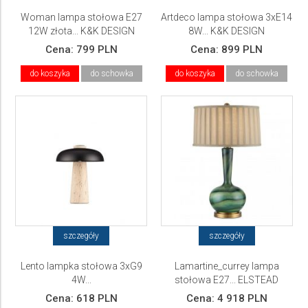
Woman lampa stołowa E27
Artdeco lampa stołowa 3xE14
12W złota... K&K DESIGN
8W... K&K DESIGN
Cena:
799 PLN
Cena:
899 PLN
do koszyka
do schowka
do koszyka
do schowka
szczegóły
szczegóły
Lento lampka stołowa 3xG9
Lamartine_currey lampa
4W...
stołowa E27... ELSTEAD
Lighting
Cena:
618 PLN
Cena:
4 918 PLN