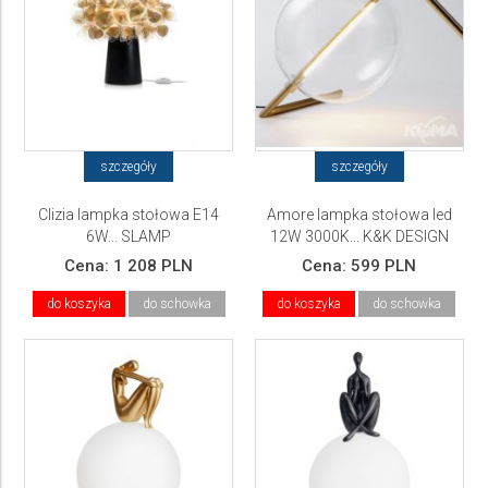
szczegóły
szczegóły
Clizia lampka stołowa E14
Amore lampka stołowa led
6W... SLAMP
12W 3000K... K&K DESIGN
Cena:
1 208 PLN
Cena:
599 PLN
do koszyka
do schowka
do koszyka
do schowka