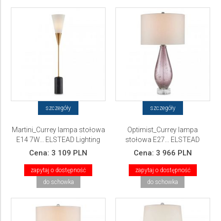
szczegóły
szczegóły
Martini_Currey lampa stołowa
Optimist_Currey lampa
E14 7W... ELSTEAD Lighting
stołowa E27... ELSTEAD
Lighting
Cena:
3 109 PLN
Cena:
3 966 PLN
zapytaj o dostępność
zapytaj o dostępność
do schowka
do schowka