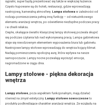
sypialni, super będą prezentować się także w większej łazience.
Często kupowane są do hoteli, restauracji, gdzie wprowadzają
nastrojową, kameralną atmosferę.
Lampa stołowa
w zależności od
rodzaju pomieszczenia pełnią inną funkcję – od nietuzinkowego
elementu aranżacji wnętrza, po oświetlenie niezbędne podczas pracy
i w chwili relaksu.
Ciepłe, okalające światło klasycznej lampy stołowej pozwala skupić
się podczas czytania lub nad wykonywaną pracą. Lampa gabinetowa
staje się nieodzownym elementem wyposażenia biura lub gabinetu.
Nastrojowe lampy stołowe wprowadzają do wnętrza kojący klimat.
Nadają pomieszczeniu spokojną aurę, która wpływa na nasze
samopoczucie. Lampy nocne pozwalają wyciszyć emocje,
nagromadzone w ciągu dnia.
Lampy stołowe - piękna dekoracja
wnętrza
Lampy stołowe
, poza aspektem funkcjonalnym, mają działać
również na zmysł estetyczny.
Lampy stołowe nowoczesne
to
produkty podkreślające charakter aranżacji wnętrza. Ze względu na