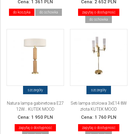
Cena:
1 361 PLN
Cena:
2 652 PLN
do koszyka
do schowka
zapytaj o dostępność
do schowka
szczegóły
szczegóły
Natura lampa gabinetowa E27
Seti lampa stołowa 3xE14 8W
12W... KUTEK MOOD
złota KUTEK MOOD
Cena:
1 950 PLN
Cena:
1 760 PLN
zapytaj o dostępność
zapytaj o dostępność