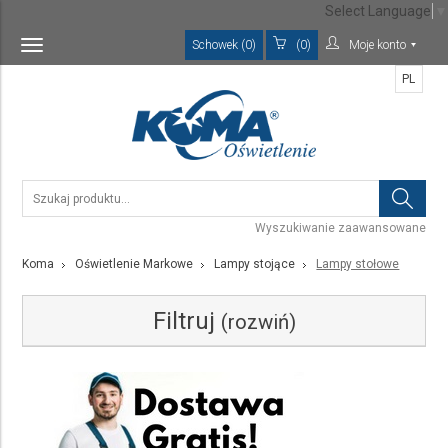
Select Language
▼
Schowek (0)
(0)
Moje konto
Toggle
navigation
PL
Wyszukiwanie zaawansowane
Koma
Oświetlenie Markowe
Lampy stojące
Lampy stołowe
Filtruj
(rozwiń)
Kategoria
Lampy stołowe