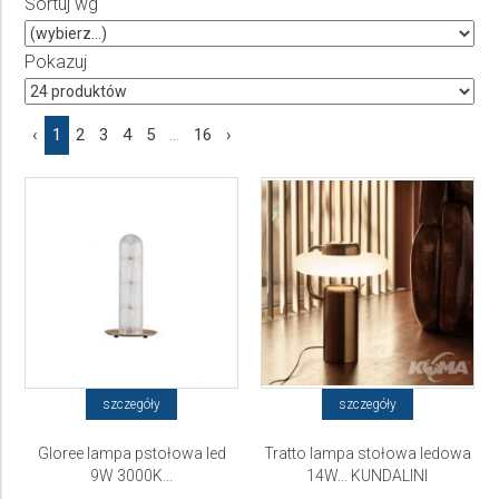
Sortuj wg
Producent
Wybierz producenta
Pokazuj
Cena
‹
1
2
3
4
5
...
16
›
do
szczegóły
szczegóły
Gloree lampa pstołowa led
Tratto lampa stołowa ledowa
9W 3000K...
14W... KUNDALINI