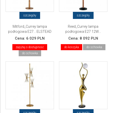
szczegóły
szczegóły
Mitford_Currey lampa
Reed_Currey lampa
podłogowa E27... ELSTEAD
podłogowa E27 12W...
Lighting
ELSTEAD Lighting
Cena:
6 029 PLN
Cena:
8 092 PLN
zapytaj o dostępność
do koszyka
do schowka
do schowka
szczegóły
szczegóły