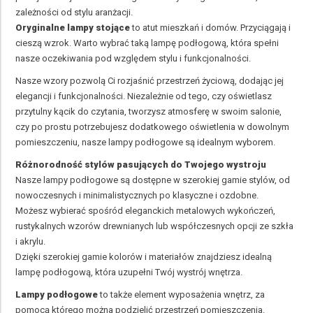
zależności od stylu aranżacji.
Oryginalne lampy stojące
to atut mieszkań i domów. Przyciągają i
cieszą wzrok. Warto wybrać taką lampę podłogową, która spełni
nasze oczekiwania pod względem stylu i funkcjonalności.
Nasze wzory pozwolą Ci rozjaśnić przestrzeń życiową, dodając jej
elegancji i funkcjonalności. Niezależnie od tego, czy oświetlasz
przytulny kącik do czytania, tworzysz atmosferę w swoim salonie,
czy po prostu potrzebujesz dodatkowego oświetlenia w dowolnym
pomieszczeniu, nasze lampy podłogowe są idealnym wyborem.
Różnorodność stylów pasujących do Twojego wystroju
Nasze lampy podłogowe są dostępne w szerokiej gamie stylów, od
nowoczesnych i minimalistycznych po klasyczne i ozdobne.
Możesz wybierać spośród eleganckich metalowych wykończeń,
rustykalnych wzorów drewnianych lub współczesnych opcji ze szkła
i akrylu.
Dzięki szerokiej gamie kolorów i materiałów znajdziesz idealną
lampę podłogową, która uzupełni Twój wystrój wnętrza.
Lampy podłogowe
to także element wyposażenia wnętrz, za
pomocą którego można podzielić przestrzeń pomieszczenia.