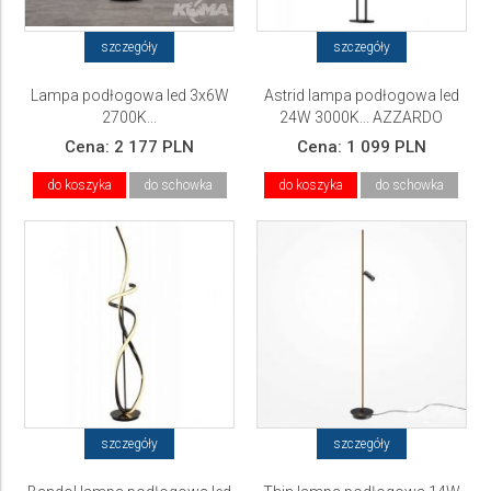
szczegóły
szczegóły
Lampa podłogowa led 3x6W
Astrid lampa podłogowa led
2700K...
24W 3000K... AZZARDO
Cena:
2 177 PLN
Cena:
1 099 PLN
do koszyka
do schowka
do koszyka
do schowka
szczegóły
szczegóły