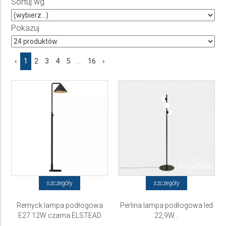
Sortuj wg
Producent
Wybierz producenta
Pokazuj
Cena
‹
1
2
3
4
5
...
16
›
do
szczegóły
szczegóły
Remyck lampa podłogowa
Perlina lampa podłogowa led
E27 12W czarna ELSTEAD
22,9W...
Lighting