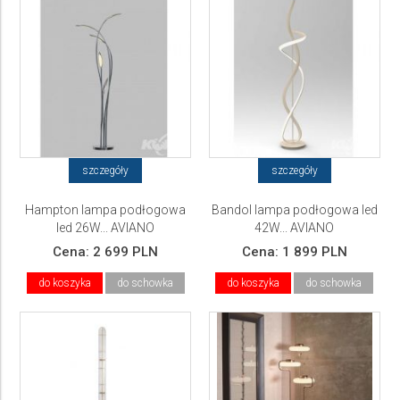
szczegóły
szczegóły
Hampton lampa podłogowa
Bandol lampa podłogowa led
led 26W... AVIANO
42W... AVIANO
Cena:
2 699 PLN
Cena:
1 899 PLN
do koszyka
do schowka
do koszyka
do schowka