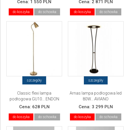
Cena:
1 550 PLN
Cena:
2 871 PLN
do koszyka
do schowka
do koszyka
do schowka
szczegóły
szczegóły
Classic flexi lampa
Arnas lampa podłogowa led
podłogowa GU10... ENDON
80W... AVIANO
Cena:
628 PLN
Cena:
3 299 PLN
do koszyka
do schowka
do koszyka
do schowka