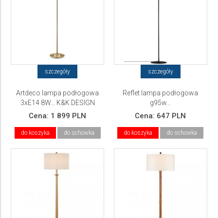
szczegóły
szczegóły
Artdeco lampa podłogowa
Reflet lampa podłogowa
3xE14 8W... K&K DESIGN
g95w...
Cena:
1 899 PLN
Cena:
647 PLN
do koszyka
do schowka
do koszyka
do schowka