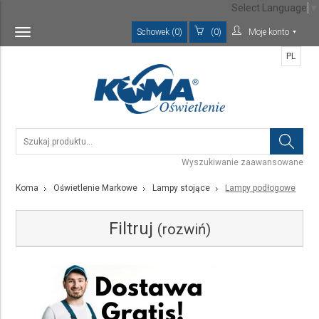
Select Language
▼
Schowek (0)
(0)
Moje konto
Toggle
navigation
PL
Wyszukiwanie zaawansowane
Koma
Oświetlenie Markowe
Lampy stojące
Lampy podłogowe
Filtruj
(rozwiń)
Kategoria
Lampy podłogowe