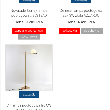
Novatude_Currey lampa
Demeter lampa podłogowa
podłogowa... ELSTEAD
E27 3W złota AZZARDO
Lighting
Cena:
9 202 PLN
Cena:
4 499 PLN
zapytaj o dostępność
do koszyka
do schowka
do schowka
szczegóły
Cir lampa podłogowa led 8W