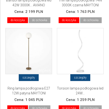
Bandol lampa podłogowa led
Thin lampa podłogowa 14W
42W 3000K... AVIANO
3000K czarna MAYTONI
Cena:
2 199 PLN
Cena:
1 763 PLN
do koszyka
do schowka
do koszyka
do schowka
szczegóły
szczegóły
Ring lampa podłogowa E27
Torsion lampa podłogowa led
12W patyna MAYTONI
24W...
Cena:
1 045 PLN
Cena:
1 259 PLN
do koszyka
do schowka
do koszyka
do schowka