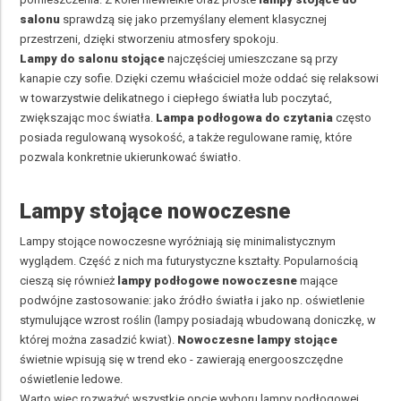
salonu
sprawdzą się jako przemyślany element klasycznej
przestrzeni, dzięki stworzeniu atmosfery spokoju.
Lampy do salonu stojące
najczęściej umieszczane są przy
kanapie czy sofie. Dzięki czemu właściciel może oddać się relaksowi
w towarzystwie delikatnego i ciepłego światła lub poczytać,
zwiększając moc światła.
Lampa podłogowa do czytania
często
posiada regulowaną wysokość, a także regulowane ramię, które
pozwala konkretnie ukierunkować światło.
Lampy stojące nowoczesne
Lampy stojące nowoczesne wyróżniają się minimalistycznym
wyglądem. Część z nich ma futurystyczne kształty. Popularnością
cieszą się również
lampy podłogowe nowoczesne
mające
podwójne zastosowanie: jako źródło światła i jako np. oświetlenie
stymulujące wzrost roślin (lampy posiadają wbudowaną doniczkę, w
której można zasadzić kwiat).
Nowoczesne lampy stojące
świetnie wpisują się w trend eko - zawierają energooszczędne
oświetlenie ledowe.
Warto więc rozważyć wszystkie opcje wyboru lampy podłogowej