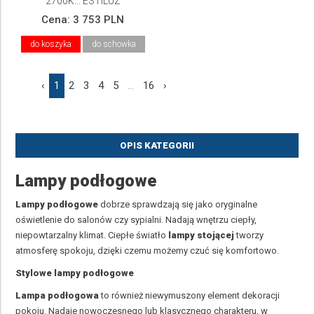
2700K... ESTILUZ
Cena:
3 753 PLN
do koszyka
do schowka
‹
1
2
3
4
5
...
16
›
OPIS KATEGORII
Lampy podłogowe
Lampy podłogowe
dobrze sprawdzają się jako oryginalne
oświetlenie do salonów czy sypialni. Nadają wnętrzu ciepły,
niepowtarzalny klimat. Ciepłe światło
lampy stojącej
tworzy
atmosferę spokoju, dzięki czemu możemy czuć się komfortowo.
Stylowe lampy podłogowe
Lampa podłogowa
to również niewymuszony element dekoracji
pokoju. Nadaje nowoczesnego lub klasycznego charakteru, w