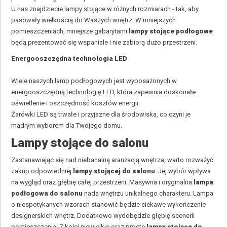
U nas znajdziecie lampy stojące w różnych rozmiarach - tak, aby
pasowały wielkością do Waszych wnętrz. W mniejszych
pomieszczeniach, mniejsze gabarytami
lampy stojące podłogowe
będą prezentować się wspaniale i nie zabiorą dużo przestrzeni.
Energooszczędna technologia LED
Wiele naszych lamp podłogowych jest wyposażonych w
energooszczędną technologię LED, która zapewnia doskonałe
oświetlenie i oszczędność kosztów energii.
Żarówki LED są trwałe i przyjazne dla środowiska, co czyni je
mądrym wyborem dla Twojego domu.
Lampy stojące do salonu
Zastanawiając się nad niebanalną aranżacją wnętrza, warto rozważyć
zakup odpowiedniej
lampy stojącej do salonu
. Jej wybór wpływa
na wygląd oraz głębię całej przestrzeni. Masywna i oryginalna
lampa
podłogowa do salonu
nada wnętrzu unikalnego charakteru. Lampa
o niespotykanych wzorach stanowić będzie ciekawe wykończenie
designerskich wnętrz. Dodatkowo wydobędzie głębię scenerii
pomieszczenia. Z kolei niewielkie oraz proste
l
ampy stojące do