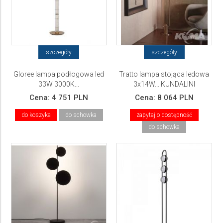
szczegóły
szczegóły
Gloree lampa podłogowa led
Tratto lampa stojąca ledowa
33W 3000K...
3x14W... KUNDALINI
Cena:
4 751 PLN
Cena:
8 064 PLN
do koszyka
do schowka
zapytaj o dostępność
do schowka