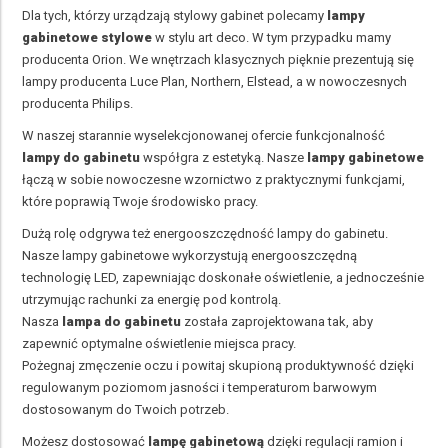
Dla tych, którzy urządzają stylowy gabinet polecamy
lampy
gabinetowe stylowe
w stylu art deco. W tym przypadku mamy
producenta Orion. We wnętrzach klasycznych pięknie prezentują się
lampy producenta Luce Plan, Northern, Elstead, a w nowoczesnych
producenta Philips.
W naszej starannie wyselekcjonowanej ofercie funkcjonalność
lampy do gabinetu
współgra z estetyką. Nasze
lampy gabinetowe
łączą w sobie nowoczesne wzornictwo z praktycznymi funkcjami,
które poprawią Twoje środowisko pracy.
Dużą rolę odgrywa też energooszczędność lampy do gabinetu.
Nasze lampy gabinetowe wykorzystują energooszczędną
technologię LED, zapewniając doskonałe oświetlenie, a jednocześnie
utrzymując rachunki za energię pod kontrolą.
Nasza
lampa do gabinetu
została zaprojektowana tak, aby
zapewnić optymalne oświetlenie miejsca pracy.
Pożegnaj zmęczenie oczu i powitaj skupioną produktywność dzięki
regulowanym poziomom jasności i temperaturom barwowym
dostosowanym do Twoich potrzeb.
Możesz dostosować
lampę gabinetową
dzięki regulacji ramion i