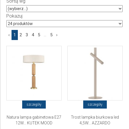
Sortuj wg
Producent
Wybierz producenta
Pokazuj
Cena
‹
1
2
3
4
5
...
5
›
do
szczegóły
szczegóły
Natura lampa gabinetowa E27
Trost lampka biurkowa led
12W... KUTEK MOOD
4,5W... AZZARDO