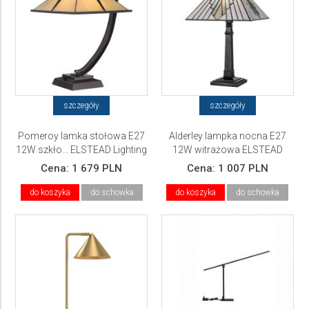
szczegóły
szczegóły
Pomeroy lamka stołowa E27
Alderley lampka nocna E27
12W szkło... ELSTEAD Lighting
12W witrażowa ELSTEAD
Lighting
Cena:
1 679 PLN
Cena:
1 007 PLN
do koszyka
do schowka
do koszyka
do schowka