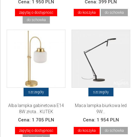
Cena:
1 950 PLN
Cena:
399 PLN
zapytaj o dostępność
do koszyka
do schowka
do schowka
szczegóły
szczegóły
Alba lampka gabinetowa E14
Maca lampka biurkowa led
8W złota... KUTEK
9W...
Cena:
1 705 PLN
Cena:
1 954 PLN
zapytaj o dostępność
do koszyka
do schowka