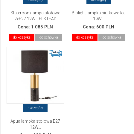
Stateroom lampa stołowa
Biolight lampka biurkowa led
2xE27 12W... ELSTEAD
19W...
Lighting
Cena:
1 085 PLN
Cena:
600 PLN
do koszyka
do schowka
do koszyka
do schowka
szczegóły
Apua lampka stołowa E27
12W...