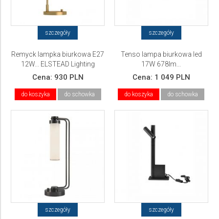
szczegóły
szczegóły
Remyck lampka biurkowa E27
Tenso lampa biurkowa led
12W... ELSTEAD Lighting
17W 678lm...
Cena:
930 PLN
Cena:
1 049 PLN
do koszyka
do schowka
do koszyka
do schowka
szczegóły
szczegóły