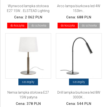
Wynwood lampka stołowa
Arco lampa biurkowa led 4W
E27 15W... ELSTEAD Lighting
153lm...
Cena:
2 062 PLN
Cena:
688 PLN
do koszyka
do schowka
do koszyka
do schowka
szczegóły
szczegóły
Nemia lampka stołowa E27
Drill lampka biurkowa led 8W
15W patyna
3000K...
Cena:
378 PLN
Cena:
544 PLN