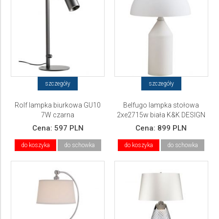
szczegóły
szczegóły
Rolf lampka biurkowa GU10
Belfugo lampka stołowa
7W czarna
2xe2715w biała K&K DESIGN
Cena:
597 PLN
Cena:
899 PLN
do koszyka
do schowka
do koszyka
do schowka