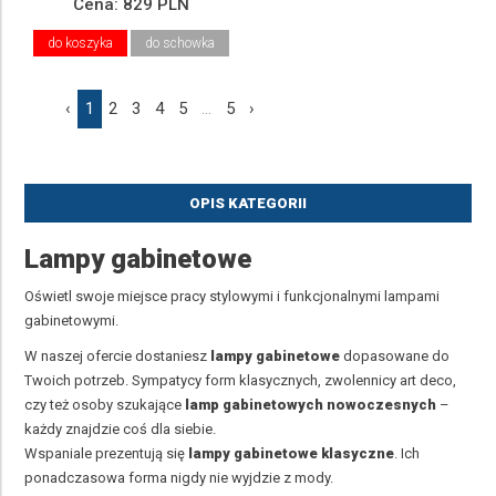
Cena:
829 PLN
do koszyka
do schowka
‹
1
2
3
4
5
...
5
›
OPIS KATEGORII
Lampy gabinetowe
Oświetl swoje miejsce pracy stylowymi i funkcjonalnymi lampami
gabinetowymi.
W naszej ofercie dostaniesz
lampy gabinetowe
dopasowane do
Twoich potrzeb. Sympatycy form klasycznych, zwolennicy art deco,
czy też osoby szukające
lamp gabinetowych nowoczesnych
–
każdy znajdzie coś dla siebie.
Wspaniale prezentują się
lampy gabinetowe klasyczne
. Ich
ponadczasowa forma nigdy nie wyjdzie z mody.