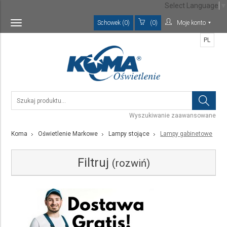
Select Language
▼
Schowek (0)
(0)
Moje konto
Toggle
navigation
PL
Wyszukiwanie zaawansowane
Koma
Oświetlenie Markowe
Lampy stojące
Lampy gabinetowe
Filtruj
(rozwiń)
Kategoria
Lampy gabinetowe