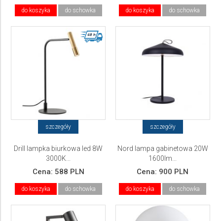
do koszyka
do schowka
do koszyka
do schowka
szczegóły
szczegóły
Drill lampka biurkowa led 8W
Nord lampa gabinetowa 20W
3000K...
1600lm...
Cena:
588 PLN
Cena:
900 PLN
do koszyka
do schowka
do koszyka
do schowka