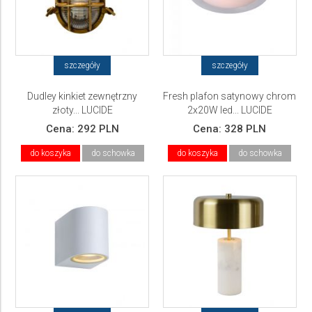
szczegóły
szczegóły
Dudley kinkiet zewnętrzny
Fresh plafon satynowy chrom
złoty... LUCIDE
2x20W led... LUCIDE
Cena:
292 PLN
Cena:
328 PLN
do koszyka
do schowka
do koszyka
do schowka