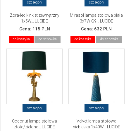
szczegóły
szczegóły
Zora-led kinkiet zewnętrzny
Mirasol lampa stołowa biała
1x5W... LUCIDE
3x7W G9... LUCIDE
Cena:
115 PLN
Cena:
632 PLN
do koszyka
do schowka
do koszyka
do schowka
szczegóły
szczegóły
Coconut lampa stołowa
Velvet lampa stołowa
złota/zielona... LUCIDE
niebieska 1x40W... LUCIDE