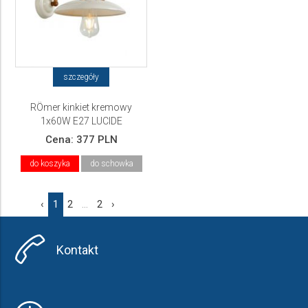
szczegóły
RÖmer kinkiet kremowy
1x60W E27 LUCIDE
Cena:
377 PLN
do koszyka
do schowka
‹
1
2
...
2
›
Kontakt