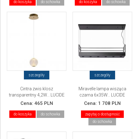
do koszyka
do schowka
do koszyka
do schowka
szczegóły
szczegóły
Cintra zwis klosz
Miravelle lampa wisząca
transparentny 4,2W... LUCIDE
czarna 6x35W... LUCIDE
Cena:
465 PLN
Cena:
1 708 PLN
do koszyka
do schowka
zapytaj o dostępność
do schowka