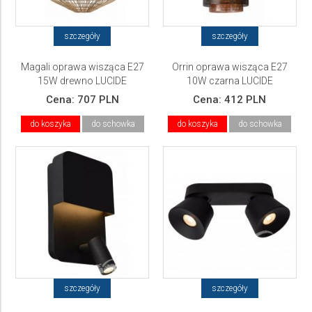
szczegóły
szczegóły
Magali oprawa wisząca E27
Orrin oprawa wisząca E27
15W drewno LUCIDE
10W czarna LUCIDE
Cena:
707 PLN
Cena:
412 PLN
do koszyka
do schowka
do koszyka
do schowka
szczegóły
szczegóły