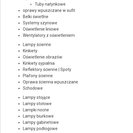
Producent
Tuby natynkowe
oprawy wpuszczane w sufit
LUCIDE
Belki świetlne
Systemy szynowe
Cena
Oświetlenie liniowe
Wentylatory z oświetleniem
do
Lampy ścienne
Kinkiety
Oświetlenie obrazów
Kinkiety sypialnia
Reflektory ścienne | Spoty
Plafony ścienne
Oprawa ścienna wpuszczane
Schodowe
Lampy stojące
Lampy stołowe
Lampki nocne
Lampy biurkowe
Lampy gabinetowe
Lampy podłogowe