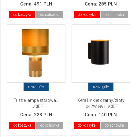
Cena:
491 PLN
Cena:
285 PLN
do koszyka
do schowka
do koszyka
do schowka
szczegóły
szczegóły
Frizzle lampa stołowa...
Xera kinkiet czarny/złoty
LUCIDE
1x42W G9 LUCIDE
Cena:
223 PLN
Cena:
140 PLN
do koszyka
do schowka
do koszyka
do schowka