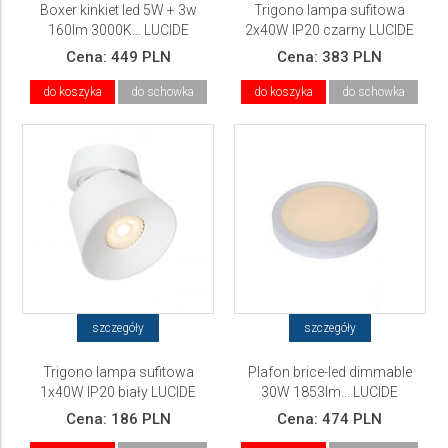
Boxer kinkiet led 5W + 3w
Trigono lampa sufitowa
160lm 3000K... LUCIDE
2x40W IP20 czarny LUCIDE
Cena:
449 PLN
Cena:
383 PLN
do koszyka
do schowka
do koszyka
do schowka
szczegóły
szczegóły
Trigono lampa sufitowa
Plafon brice-led dimmable
1x40W IP20 biały LUCIDE
30W 1853lm... LUCIDE
Cena:
186 PLN
Cena:
474 PLN