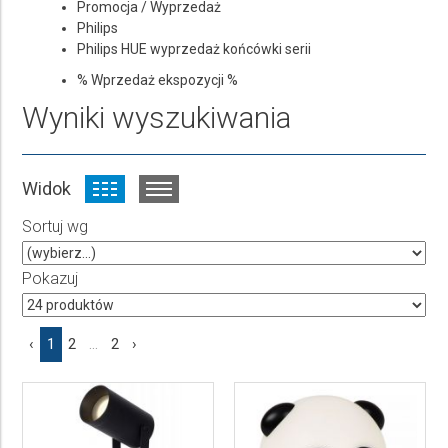
Promocja / Wyprzedaż
Philips
Philips HUE wyprzedaż końcówki serii
% Wprzedaż ekspozycji %
Wyniki wyszukiwania
Widok
Sortuj wg
Pokazuj
‹
1
2
...
2
›