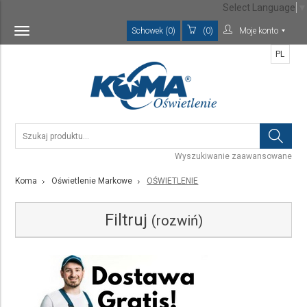
Select Language
▼
Schowek (0)
(0)
Moje konto
Toggle
navigation
PL
Wyszukiwanie zaawansowane
Koma
Oświetlenie Markowe
OŚWIETLENIE
Filtruj
(rozwiń)
Kategoria
Wybierz rodzaj