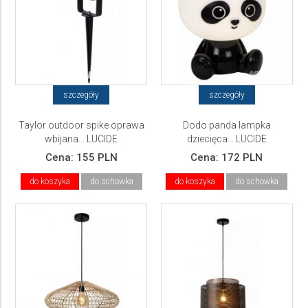
szczegóły
szczegóły
Taylor outdoor spike oprawa
Dodo panda lampka
wbijana... LUCIDE
dziecięca... LUCIDE
Cena:
155 PLN
Cena:
172 PLN
do koszyka
do schowka
do koszyka
do schowka