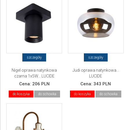
szczegóły
szczegóły
Nigel oprawa natynkowa
Judi oprawa natynkowa...
czarna 1x5W... LUCIDE
LUCIDE
Cena:
206 PLN
Cena:
343 PLN
do koszyka
do schowka
do koszyka
do schowka