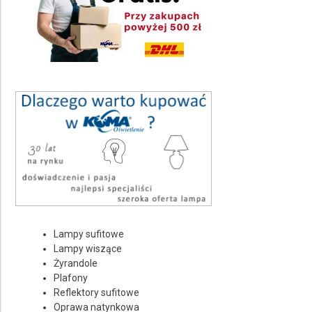
Kolor pełna nazwa
Wybierz
Ilość punktów świetlnych
Wybierz
Rodzaj źródła światła
Wybierz
Średnica Ø
Wybierz
Stopień ochrony IP
Lampy sufitowe
Wybierz
Lampy wiszące
Żyrandole
Rodzaj trzonka żarówki
Plafony
Reflektory sufitowe
Wybierz
Oprawa natynkowa