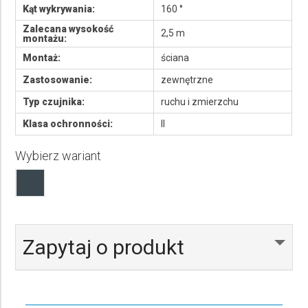
Kąt wykrywania:
160 °
Zalecana wysokość
2,5 m
montażu:
Montaż:
ściana
Zastosowanie:
zewnętrzne
Typ czujnika:
ruchu i zmierzchu
Klasa ochronności:
II
Wybierz wariant
Zapytaj o produkt