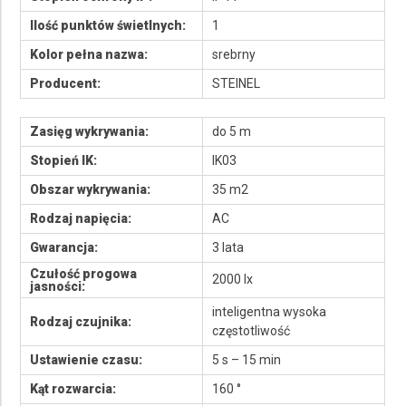
Ilość punktów świetlnych:
1
Kolor pełna nazwa:
srebrny
Producent:
STEINEL
Zasięg wykrywania:
do 5 m
Stopień IK:
IK03
Obszar wykrywania:
35 m2
Rodzaj napięcia:
AC
Gwarancja:
3 lata
Czułość progowa
2000 lx
jasności:
inteligentna wysoka
Rodzaj czujnika:
częstotliwość
Ustawienie czasu:
5 s – 15 min
Kąt rozwarcia:
160 °