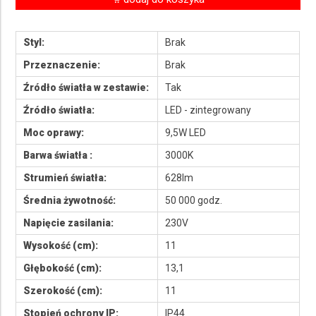
Styl:
Brak
Przeznaczenie:
Brak
Źródło światła w zestawie:
Tak
Źródło światła:
LED - zintegrowany
Moc oprawy:
9,5W LED
Barwa światła :
3000K
Strumień światła:
628lm
Średnia żywotność:
50 000 godz.
Napięcie zasilania:
230V
Wysokość (cm):
11
Głębokość (cm):
13,1
Szerokość (cm):
11
Stopień ochrony IP:
IP44