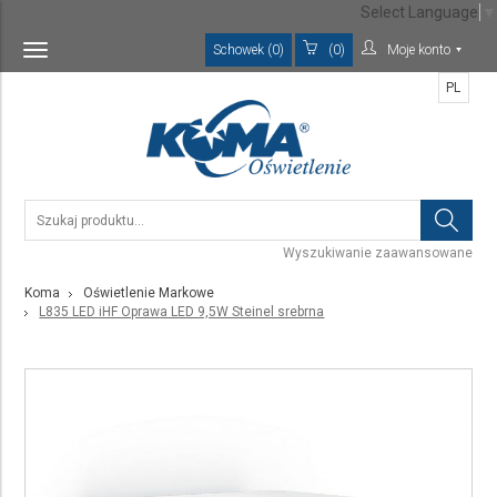
Select Language
▼
Schowek (0)
(0)
Moje konto
Toggle
navigation
PL
Wyszukiwanie zaawansowane
Koma
Oświetlenie Markowe
L835 LED iHF Oprawa LED 9,5W Steinel srebrna