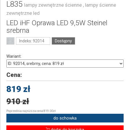
L835
lampy zewnętrzne ścienne , lampy ścienne
zewnętrzne led
LED iHF Oprawa LED 9,5W Steinel
srebrna
Indeks: 92014
Dostępny
Wariant:
Cena:
819 zł
910 zł
Poprzednia najniższa cena 819.00zł
do schowka
dodaj do koszyka