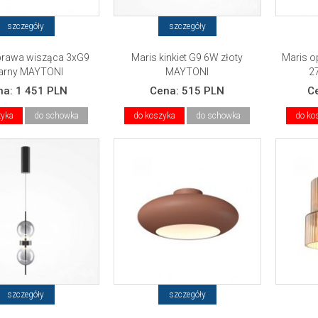
szczegóły
szczegóły
prawa wisząca 3xG9
Maris kinkiet G9 6W złoty
Maris o
arny MAYTONI
MAYTONI
2
na:
1 451 PLN
Cena:
515 PLN
C
zyka
do schowka
do koszyka
do schowka
do ko
szczegóły
szczegóły