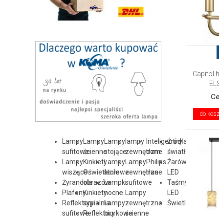
Capitol h
EL
C
do kos
Lampy
Lampy
Lampy
lampy
Inteligentny
Źródła
sufitowe
ścienne
stojące
zewnętrzne
dom
światła
Lampy
Kinkiety
Lampy
Lampy
Philips
Żarówki
wiszące
Oświetlenie
stołowe
zewnętrzne
Hue
LED
Żyrandole
obrazów
Lampki
sufitowe
Taśmy
Plafony
Kinkiety
nocne
Lampy
LED
Reflektory
sypialnia
Lampy
zewnętrzne
Świetlówka
sufitowe
Reflektory
biurkowe
ścienne