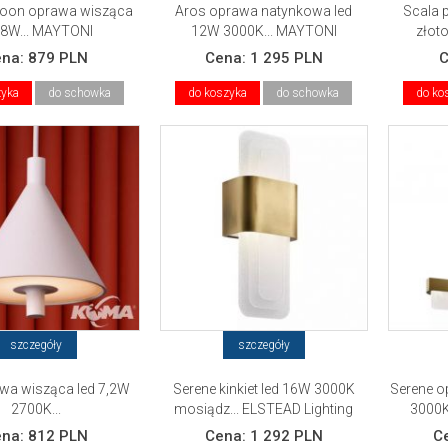
oon oprawa wisząca
Aros oprawa natynkowa led
Scala 
 8W... MAYTONI
12W 3000K... MAYTONI
złot
ena:
879 PLN
Cena:
1 295 PLN
zyka
do schowka
do koszyka
do schowka
do ko
szczegóły
szczegóły
awa wisząca led 7,2W
Serene kinkiet led 16W 3000K
Serene o
2700K...
mosiądz... ELSTEAD Lighting
3000K
ena:
812 PLN
Cena:
1 292 PLN
C