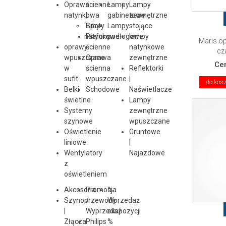
Oprawa
ścienne
Lampy
Lampy
natynkowa
|
gabinetowe
zewnętrzne
Tuby
Spoty
Lampy
stojące
natynkowe
Plafony
podłogowe
lampy
Maris o
oprawy
ścienne
natynkowe
cz
wpuszczane
Oprawa
zewnętrzne
Ce
w
ścienna
Reflektorki
sufit
wpuszczane
|
do kos
Belki
Schodowe
Naświetlacze
świetlne
Lampy
Systemy
zewnętrzne
szynowe
wpuszczane
Oświetlenie
Gruntowe
liniowe
|
Wentylatory
Najazdowe
z
oświetleniem
Akcesoria
Promocja
%
Szynoprzewody
/
Wprzedaż
|
Wyprzedaż
ekspozycji
Złącza
Philips
%