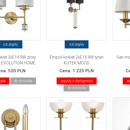
szczegóły
szczegóły
nkiet 2xE14 9W złoty
Empoli kinkiet 2xE14 9W tytan
San mar
 EVOLUTION HOME
KUTEK MOOD
ena:
520 PLN
Cena:
1 225 PLN
C
zyka
do schowka
zapytaj o dostępność
za
do schowka