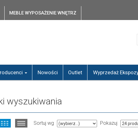
MEBLE WYPOSAŻENIE WNĘTRZ
roducenci
Nowości
Outlet
Wyprzedaż Ekspozy
ki wyszukiwania
Sortuj wg
Pokazuj