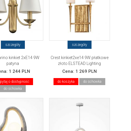
szczegóły
szczegóły
ino kinkiet 2xE14 9W
Crest kinkiet2xe14 9W płatkowe
patyna
złoto ELSTEAD Lighting
ena:
1 244 PLN
Cena:
1 269 PLN
pytaj o dostępność
do koszyka
do schowka
do schowka