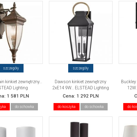
szczegóły
szczegóły
in kinkiet zewnętrzny...
Dawson kinkiet zewnętrzny
Buckley 
STEAD Lighting
2xE14 9W... ELSTEAD Lighting
12W.
na:
1 581 PLN
Cena:
1 292 PLN
zyka
do schowka
do koszyka
do schowka
do ko