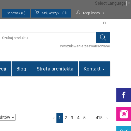
Select Language
▼
Schowek (0)
Mój koszyk
(0)
Moje konto
PL
Wyszukiwanie zaawansowane
cji
Blog
Strefa architekta
Kontakt
‹
1
2
3
4
5
...
418
›