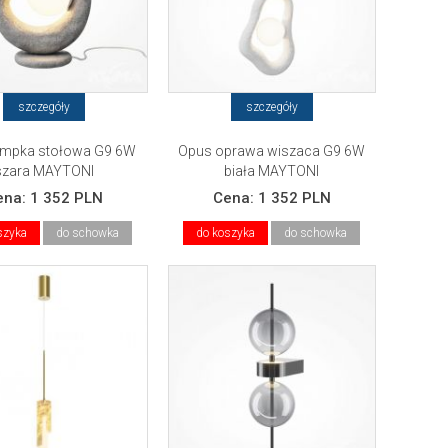
szczegóły
szczegóły
ampka stołowa G9 6W
Opus oprawa wiszaca G9 6W
szara MAYTONI
biała MAYTONI
ena:
1 352 PLN
Cena:
1 352 PLN
szyka
do schowka
do koszyka
do schowka