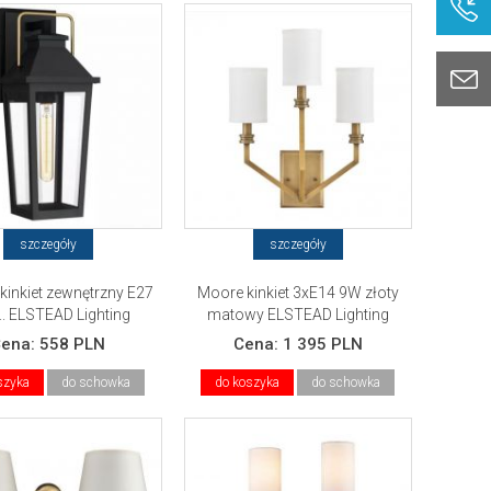
szczegóły
szczegóły
kinkiet zewnętrzny E27
Moore kinkiet 3xE14 9W złoty
.. ELSTEAD Lighting
matowy ELSTEAD Lighting
Cena:
558 PLN
Cena:
1 395 PLN
szyka
do schowka
do koszyka
do schowka