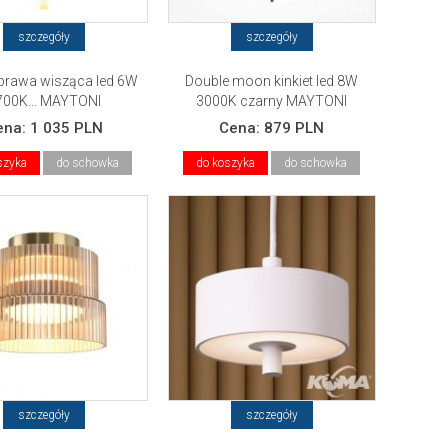
szczegóły
szczegóły
prawa wisząca led 6W
Double moon kinkiet led 8W
700K... MAYTONI
3000K czarny MAYTONI
ena:
1 035 PLN
Cena:
879 PLN
szyka
do schowka
do koszyka
do schowka
szczegóły
szczegóły