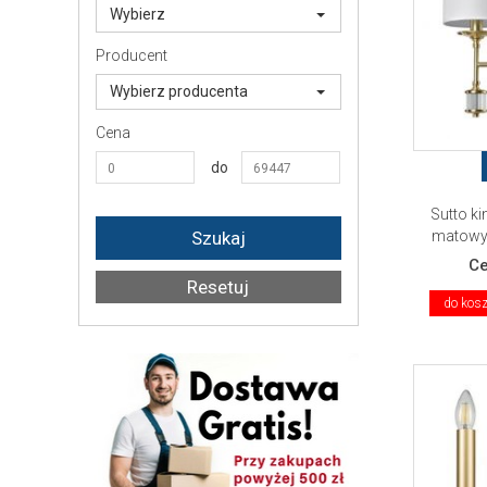
Wybierz
Producent
Wybierz producenta
Cena
do
Sutto ki
matowy
C
do kos