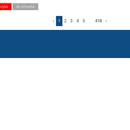
szyka
do schowka
‹
1
2
3
4
5
...
418
›