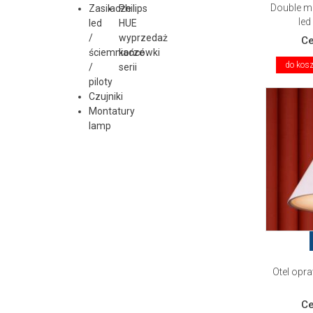
Double m
Zasilacze
Philips
led
led
HUE
/
wyprzedaż
C
ściemniacze
końcówki
do kos
/
serii
piloty
Czujniki
Montatury
lamp
Otel opr
C