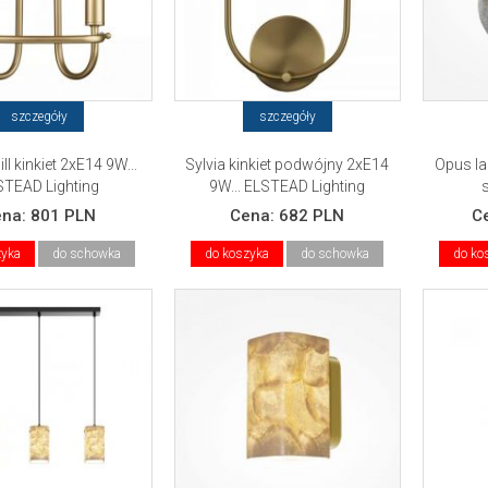
szczegóły
szczegóły
ill kinkiet 2xE14 9W...
Sylvia kinkiet podwójny 2xE14
Opus l
STEAD Lighting
9W... ELSTEAD Lighting
ena:
801 PLN
Cena:
682 PLN
C
zyka
do schowka
do koszyka
do schowka
do ko