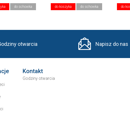
zyka
do schowka
do koszyka
do schowka
do ko
Godziny otwarcia
Napisz do nas
acje
Kontakt
Godziny otwarcia
eci
e
ci