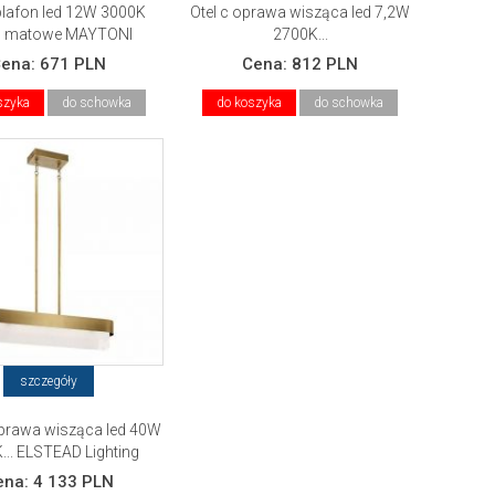
plafon led 12W 3000K
Otel c oprawa wisząca led 7,2W
o matowe MAYTONI
2700K...
Cena:
671 PLN
Cena:
812 PLN
szyka
do schowka
do koszyka
do schowka
szczegóły
prawa wisząca led 40W
... ELSTEAD Lighting
ena:
4 133 PLN