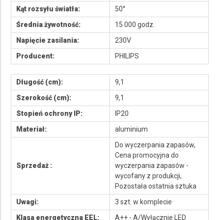
Kąt rozsyłu światła:
50°
Średnia żywotność:
15 000 godz.
Napięcie zasilania:
230V
Producent:
PHILIPS
Długość (cm):
9,1
Szerokość (cm):
9,1
Stopień ochrony IP:
IP20
Materiał:
aluminium
Do wyczerpania zapasów,
Cena promocyjna do
Sprzedaż :
wyczerpania zapasów -
wycofany z produkcji,
Pozostała ostatnia sztuka
Uwagi:
3 szt. w komplecie
Klasa energetyczna EEL:
A++ - A/Wyłącznie LED