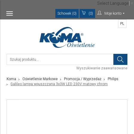
Select Language
▼
Schowek (0)
(0)
Moje konto
Toggle
navigation
PL
Wyszukiwanie zaawansowane
Koma
Oświetlenie Markowe
Promocja / Wyprzedaż
Philips
Galileo lampa wpuszczana 3x3W LED 230V matowy chrom