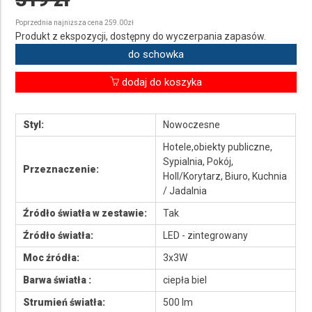
Poprzednia najniższa cena 259.00zł
Produkt z ekspozycji, dostępny do wyczerpania zapasów.
do schowka
dodaj do koszyka
Styl:
Nowoczesne
Hotele,obiekty publiczne,
Sypialnia, Pokój,
Przeznaczenie:
Holl/Korytarz, Biuro, Kuchnia
/ Jadalnia
Źródło światła w zestawie:
Tak
Źródło światła:
LED - zintegrowany
Moc źródła:
3x3W
Barwa światła :
ciepła biel
Strumień światła:
500 lm