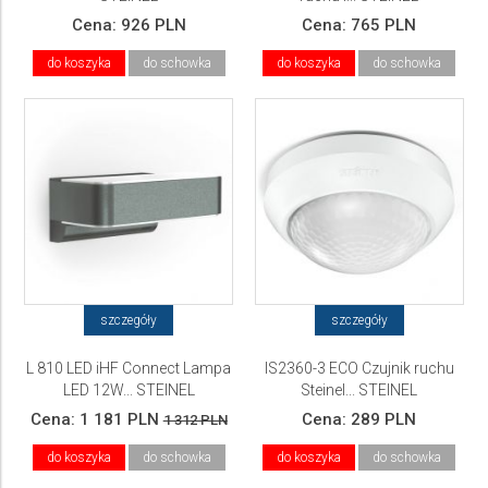
Cena:
926 PLN
Cena:
765 PLN
do koszyka
do schowka
do koszyka
do schowka
szczegóły
szczegóły
L 810 LED iHF Connect Lampa
IS2360-3 ECO Czujnik ruchu
LED 12W... STEINEL
Steinel... STEINEL
Cena:
1 181 PLN
Cena:
289 PLN
1 312 PLN
do koszyka
do schowka
do koszyka
do schowka