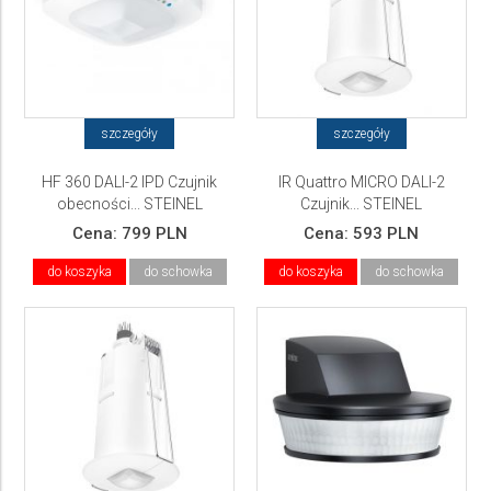
szczegóły
szczegóły
HF 360 DALI-2 IPD Czujnik
IR Quattro MICRO DALI-2
obecności... STEINEL
Czujnik... STEINEL
Cena:
799 PLN
Cena:
593 PLN
do koszyka
do schowka
do koszyka
do schowka