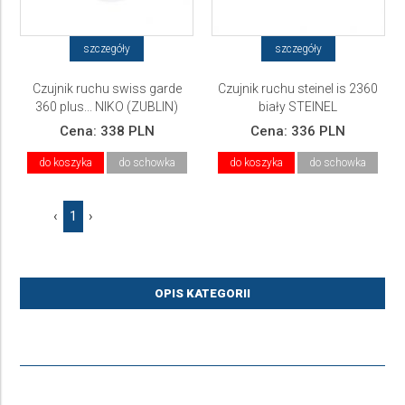
szczegóły
szczegóły
Czujnik ruchu swiss garde
Czujnik ruchu steinel is 2360
360 plus... NIKO (ZUBLIN)
biały STEINEL
Cena:
338 PLN
Cena:
336 PLN
do koszyka
do schowka
do koszyka
do schowka
‹
1
›
OPIS KATEGORII