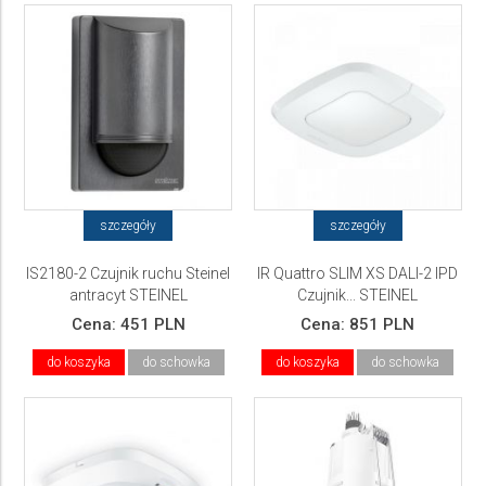
szczegóły
szczegóły
IS2180-2 Czujnik ruchu Steinel
IR Quattro SLIM XS DALI-2 IPD
antracyt STEINEL
Czujnik... STEINEL
Cena:
451 PLN
Cena:
851 PLN
do koszyka
do schowka
do koszyka
do schowka