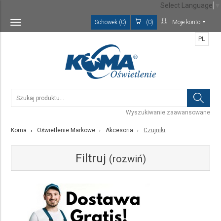
Select Language
▼
Schowek (0)
(0)
Moje konto
Toggle
navigation
PL
Wyszukiwanie zaawansowane
Koma
Oświetlenie Markowe
Akcesoria
Czujniki
Filtruj
(rozwiń)
Kategoria
Czujniki