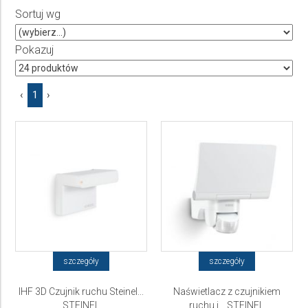
Producent
Sortuj wg
Wybierz producenta
Pokazuj
Cena
‹
1
›
do
szczegóły
szczegóły
IHF 3D Czujnik ruchu Steinel...
Naświetlacz z czujnikiem
STEINEL
ruchu i... STEINEL