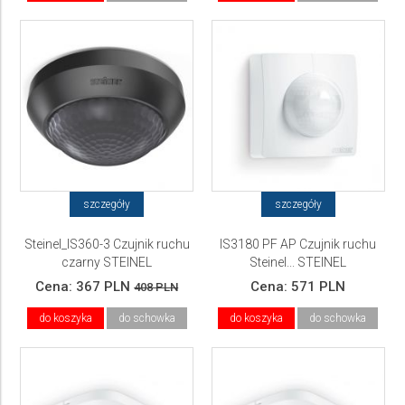
szczegóły
szczegóły
Steinel_IS360-3 Czujnik ruchu
IS3180 PF AP Czujnik ruchu
czarny STEINEL
Steinel... STEINEL
Cena:
367 PLN
Cena:
571 PLN
408 PLN
do koszyka
do schowka
do koszyka
do schowka