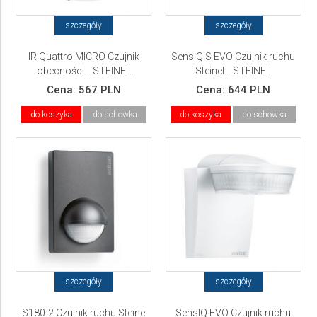
szczegóły
szczegóły
IR Quattro MICRO Czujnik
SensIQ S EVO Czujnik ruchu
obecności... STEINEL
Steinel... STEINEL
Cena:
567 PLN
Cena:
644 PLN
do koszyka
do schowka
do koszyka
do schowka
szczegóły
szczegóły
IS180-2 Czujnik ruchu Steinel
SensIQ EVO Czujnik ruchu