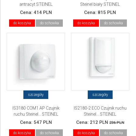
antracyt STEINEL
Steinel biały STEINEL
Cena:
414 PLN
Cena:
815 PLN
do koszyka
do schowka
do koszyka
do schowka
szczegóły
szczegóły
IS3180 COM1 AP Czujnik
IS2180-2 ECO Czujnik ruchu
ruchu Steinel... STEINEL
Steinel... STEINEL
Cena:
547 PLN
Cena:
212 PLN
236 PLN
do koszyka
do schowka
do koszyka
do schowka